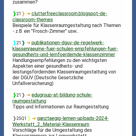
zusammen?
❱
❱
➜
clutterfreeclassroom.blogspot-de-
21
classroom-themes
Beispiele für Klassenraumgestaltung nach Themen
- z.B. ein "Frosch-Zimmer" usw...
❱
❱
➜
publikationen-dguv-de-regelwerk-
21
klassenraeume-fuer-schulen-empfehlungen-fuer-
gesundheits-und-lernfoerdernde-klassenzimmer
Handlungsempfehlungen zu den wichtigsten
Aspekten einer gesundheits- und
leistungsfördernden Klassenraumgestaltung von
der DGUV (Deutsche Gesetzliche
Unfallversicherung)
❱
❱
➜
edugroup-at-bildung-schule-
21
raumgestaltung
Tipps und Informationen zur Raumgestaltung
❱
❱
➜
ganztaegig-lernen-uploads-2024-
25Q1
Werkstatt_2_Material-Klassenraum
Vorschläge für die Umgestaltung des
Klassenzimmers zur Lernwerkstatt