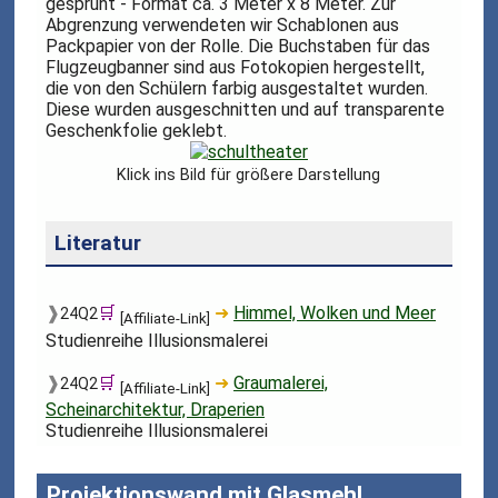
gesprüht - Format ca. 3 Meter x 8 Meter. Zur
Abgrenzung verwendeten wir Schablonen aus
Packpapier von der Rolle. Die Buchstaben für das
Flugzeugbanner sind aus Fotokopien hergestellt,
die von den Schülern farbig ausgestaltet wurden.
Diese wurden ausgeschnitten und auf transparente
Geschenkfolie geklebt.
Klick ins Bild für größere Darstellung
Literatur
❱
🛒
➜
Himmel, Wolken und Meer
24Q2
[Affiliate-Link]
Studienreihe Illusionsmalerei
❱
🛒
➜
Graumalerei,
24Q2
[Affiliate-Link]
Scheinarchitektur, Draperien
Studienreihe Illusionsmalerei
Projektionswand mit Glasmehl