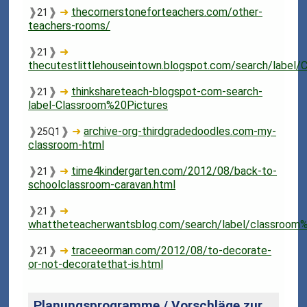
❱
❱
➜
thecornerstoneforteachers.com/other-
21
teachers-rooms/
❱
❱
➜
21
thecutestlittlehouseintown.blogspot.com/search/label/
❱
❱
➜
thinkshareteach-blogspot-com-search-
21
label-Classroom%20Pictures
❱
❱
➜
archive-org-thirdgradedoodles.com-my-
25Q1
classroom-html
❱
❱
➜
time4kindergarten.com/2012/08/back-to-
21
schoolclassroom-caravan.html
❱
❱
➜
21
whattheteacherwantsblog.com/search/label/classroom
❱
❱
➜
traceeorman.com/2012/08/to-decorate-
21
or-not-decoratethat-is.html
Planungsprogramme / Vorschläge zur