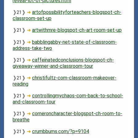
reveal-lot-of-pictures.html
❱
❱
➜
artofpossibilityforteachers-blogspot-ch-
21
classroom-set-up
❱
❱
➜
artwithmre-blogspot-ch-art-room-set-up
21
❱
❱
➜
babblingabby-net-state-of-classroom-
21
address-take-two
❱
❱
➜
caffeinatedconclusions-blogspot-ch-
21
giveaway-winner-and-classroom-tour
❱
❱
➜
christifultz-com-classroom-makeover-
21
reading
❱
❱
➜
controllingmychaos-com-back-to-school-
21
and-classroom-tour
❱
❱
➜
corneroncharacter-blogspot-ch-room-to-
21
breathe
❱
❱
➜
crumbbums.com/?p=9104
21