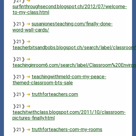
❱
❱
➜
21
surfinthroughsecond.blogspot.ch/2012/07/welcome-
to-my-class.html
❱
❱
➜
susanjonesteaching.com/finally-done-
21
word-wall-cards/
❱
❱
➜
21
teacherbitsandbobs.blogspot.ch/search/label/classroo
❱
❱
➜
21
teachinginroom6.com/search/label/Classroom%20Enviro
❱
❱
➜
teachingwithmeld-com-my-peace-
21
themed-classroom-bts-sale
❱
❱
➜
truthforteachers.com
21
❱
❱
➜
21
teachitwithclass.blogspot.com/2011/10/classroom-
pictures-finally.html
❱
❱
➜
truthforteachers-com-my-rooms
21