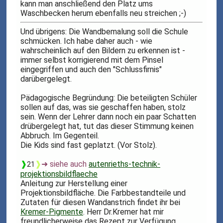
kann man anschließend den Platz ums
Waschbecken herum ebenfalls neu streichen ;-)
Und übrigens: Die Wandbemalung soll die Schule
schmücken. Ich habe daher auch - wie
wahrscheinlich auf den Bildern zu erkennen ist -
immer selbst korrigierend mit dem Pinsel
eingegriffen und auch den "Schlussfirnis"
darübergelegt.
Pädagogische Begründung: Die beteiligten Schüler
sollen auf das, was sie geschaffen haben, stolz
sein. Wenn der Lehrer dann noch ein paar Schatten
drübergelegt hat, tut das dieser Stimmung keinen
Abbruch. Im Gegenteil.
Die Kids sind fast geplatzt. (Vor Stolz).
❱
❱
➜ siehe auch
autenrieths-technik-
21
projektionsbildflaeche
Anleitung zur Herstellung einer
Projektionsbildfläche. Die Farbbestandteile und
Zutaten für diesen Wandanstrich findet ihr bei
Kremer-Pigmente
. Herr Dr.Kremer hat mir
freundlicherweise das Rezept zur Verfügung