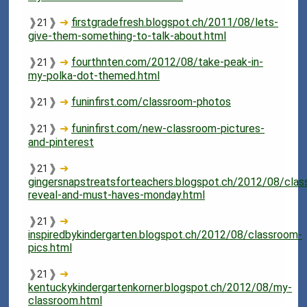
❱
❱
➜
firstgradefresh.blogspot.ch/2011/08/lets-
21
give-them-something-to-talk-about.html
❱
❱
➜
fourthnten.com/2012/08/take-peak-in-
21
my-polka-dot-themed.html
❱
❱
➜
funinfirst.com/classroom-photos
21
❱
❱
➜
funinfirst.com/new-classroom-pictures-
21
and-pinterest
❱
❱
➜
21
gingersnapstreatsforteachers.blogspot.ch/2012/08/clas
reveal-and-must-haves-monday.html
❱
❱
➜
21
inspiredbykindergarten.blogspot.ch/2012/08/classroom-
pics.html
❱
❱
➜
21
kentuckykindergartenkorner.blogspot.ch/2012/08/my-
classroom.html