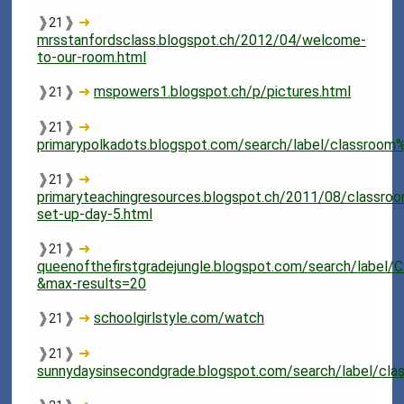
❱
❱
➜
21
mrsstanfordsclass.blogspot.ch/2012/04/welcome-
to-our-room.html
❱
❱
➜
mspowers1.blogspot.ch/p/pictures.html
21
❱
❱
➜
21
primarypolkadots.blogspot.com/search/label/classroo
❱
❱
➜
21
primaryteachingresources.blogspot.ch/2011/08/classro
set-up-day-5.html
❱
❱
➜
21
queenofthefirstgradejungle.blogspot.com/search/label/
&max-results=20
❱
❱
➜
schoolgirlstyle.com/watch
21
❱
❱
➜
21
sunnydaysinsecondgrade.blogspot.com/search/label/c