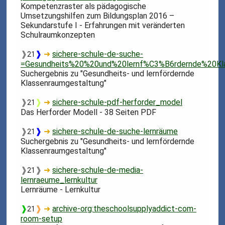
Kompetenzraster als pädagogische
Umsetzungshilfen zum Bildungsplan 2016 –
Sekundarstufe I - Erfahrungen mit veränderten
Schulraumkonzepten
❱
❱
➜
sichere-schule-de-suche-
21
=Gesundheits%20%20und%20lernf%C3%B6rdernde%20Kla
Suchergebnis zu "Gesundheits- und lernfördernde
Klassenraumgestaltung"
❱
❱
➜
sichere-schule-pdf-herforder_model
21
Das Herforder Modell - 38 Seiten PDF
❱
❱
➜
sichere-schule-de-suche-lernräume
21
Suchergebnis zu "Gesundheits- und lernfördernde
Klassenraumgestaltung"
❱
❱
➜
sichere-schule-de-media-
21
lernraeume_lernkultur
Lernräume - Lernkultur
❱
❱
➜
archive-org:theschoolsupplyaddict-com-
21
room-setup