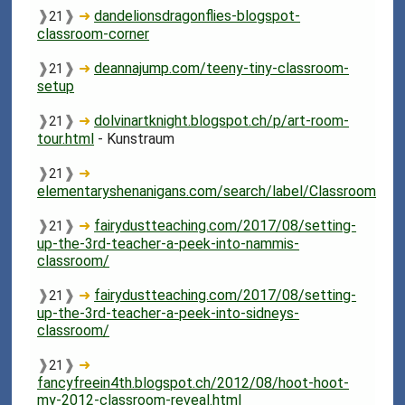
❱
❱
➜
dandelionsdragonflies-blogspot-
21
classroom-corner
❱
❱
➜
deannajump.com/teeny-tiny-classroom-
21
setup
❱
❱
➜
dolvinartknight.blogspot.ch/p/art-room-
21
tour.html
- Kunstraum
❱
❱
➜
21
elementaryshenanigans.com/search/label/Classroom
❱
❱
➜
fairydustteaching.com/2017/08/setting-
21
up-the-3rd-teacher-a-peek-into-nammis-
classroom/
❱
❱
➜
fairydustteaching.com/2017/08/setting-
21
up-the-3rd-teacher-a-peek-into-sidneys-
classroom/
❱
❱
➜
21
fancyfreein4th.blogspot.ch/2012/08/hoot-hoot-
my-2012-classroom-reveal.html