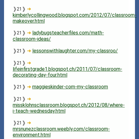
❱
❱
➜
21
kimberlycollingwood.blogspot.com/2012/07/classroom-
makeover.html
❱
❱
➜
ladybugsteacherfiles.com/math-
21
classroom-ideas/
❱
❱
➜
lessonswithlaughter.com/my-classroo/
21
❱
❱
➜
21
lifeinfirstgrade1.blogspot.ch/2011/07/classroom-
decorating-day-four.html
❱
❱
➜
maggieskinder-com-my-classroom
21
❱
❱
➜
21
missklohnsclassroom.blogspot.ch/2012/08/where-
i-teach-wednesday.html
❱
❱
➜
21
mrsnunezclassroom.weebly.com/classroom-
environment.html