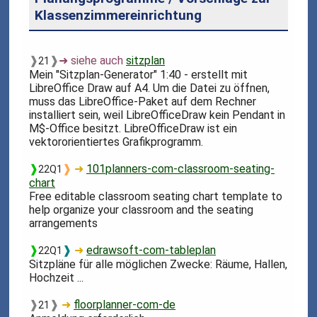
Klassenzimmereinrichtung
❱
❱
➜ siehe auch
sitzplan
21
Mein "Sitzplan-Generator" 1:40 - erstellt mit
LibreOffice Draw auf A4. Um die Datei zu öffnen,
muss das LibreOffice-Paket auf dem Rechner
installiert sein, weil LibreOfficeDraw kein Pendant in
M$-Office besitzt. LibreOfficeDraw ist ein
vektororientiertes Grafikprogramm.
❱
❱
➜
101planners-com-classroom-seating-
22Q1
chart
Free editable classroom seating chart template to
help organize your classroom and the seating
arrangements
❱
❱
➜
edrawsoft-com-tableplan
22Q1
Sitzpläne für alle möglichen Zwecke: Räume, Hallen,
Hochzeit ...
❱
❱
➜
floorplanner-com-de
21