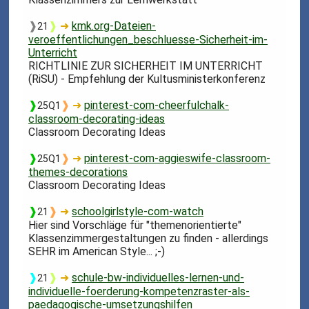
❱
❱
➜
kmk.org-Dateien-
21
veroeffentlichungen_beschluesse-Sicherheit-im-
Unterricht
RICHTLINIE ZUR SICHERHEIT IM UNTERRICHT
(RiSU) - Empfehlung der Kultusministerkonferenz
❱
❱
➜
pinterest-com-cheerfulchalk-
25Q1
classroom-decorating-ideas
Classroom Decorating Ideas
❱
❱
➜
pinterest-com-aggieswife-classroom-
25Q1
themes-decorations
Classroom Decorating Ideas
❱
❱
➜
schoolgirlstyle-com-watch
21
Hier sind Vorschläge für "themenorientierte"
Klassenzimmergestaltungen zu finden - allerdings
SEHR im American Style... ;-)
❱
❱
➜
schule-bw-individuelles-lernen-und-
21
individuelle-foerderung-kompetenzraster-als-
paedagogische-umsetzungshilfen