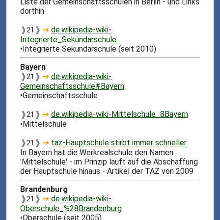
Liste der Gemeinschaftsschulen in Berlin - und Links
dorthin
❱
❱
➜
de.wikipedia-wiki-
21
Integrierte_Sekundarschule
•Integrierte Sekundarschule (seit 2010)
Bayern
❱
❱
➜
de.wikipedia-wiki-
21
Gemeinschaftsschule#Bayern
•Gemeinschaftsschule
❱
❱
➜
de.wikipedia-wiki-Mittelschule_8Bayern
21
•Mittelschule
❱
❱
➜
taz-Hauptschule stirbt immer schneller
21
In Bayern hat die Werkrealschule den Namen
'Mittelschule' - im Prinzip läuft auf die Abschaffung
der Hauptschule hinaus - Artikel der TAZ von 2009
Brandenburg
❱
❱
➜
de.wikipedia-wiki-
21
Oberschule_%28Brandenburg
•Oberschule (seit 2005)