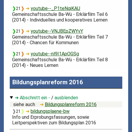
❱
❱
➜
youtube--_P1teNqiKAU
21
Gemeinschaftsschule Ba-Wü - Erklärfilm Teil 6
(2014) - Individuelles und kooperatives Lernen
❱
❱
➜
youtube--VNJBEpZWYvY
21
Gemeinschaftsschule Ba-Wü - Erklärfilm Teil 7
(2014) - Chancen für Kommunen
❱
❱
➜
youtube--nl9I1ApOGSg
21
Gemeinschaftsschule Ba-Wü - Erklärfilm Teil 8
(2014) - Neues Lernen
Bildungsplanreform 2016
➜ Abschnitt ein -
/
ausblenden
siehe auch
➜
Bildungsplanreform 2016
❱
❱
➜
bildungsplaene-bw
21
Info und Erprobungsfassungen, sowie
Leitperspektiven zum Bildungsplan 2016