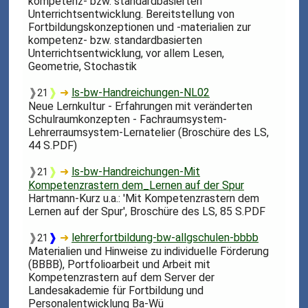
kompetenz- bzw. standardbasierten
Unterrichtsentwicklung. Bereitstellung von
Fortbildungskonzeptionen und -materialien zur
kompetenz- bzw. standardbasierten
Unterrichtsentwicklung, vor allem Lesen,
Geometrie, Stochastik
❱
❱
➜
ls-bw-Handreichungen-NL02
21
Neue Lernkultur - Erfahrungen mit veränderten
Schulraumkonzepten - Fachraumsystem-
Lehrerraumsystem-Lernatelier (Broschüre des LS,
44 S.PDF)
❱
❱
➜
ls-bw-Handreichungen-Mit
21
Kompetenzrastern dem_Lernen auf der Spur
Hartmann-Kurz u.a.: 'Mit Kompetenzrastern dem
Lernen auf der Spur', Broschüre des LS, 85 S.PDF
❱
❱
➜
lehrerfortbildung-bw-allgschulen-bbbb
21
Materialien und Hinweise zu individuelle Förderung
(BBBB), Portfolioarbeit und Arbeit mit
Kompetenzrastern auf dem Server der
Landesakademie für Fortbildung und
Personalentwicklung Ba-Wü