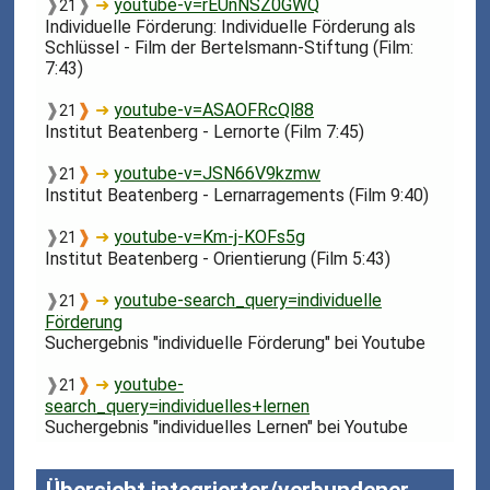
❱
❱
➜
youtube-v=rEUnNSZ0GWQ
21
Individuelle Förderung: Individuelle Förderung als
Schlüssel - Film der Bertelsmann-Stiftung (Film:
7:43)
❱
❱
➜
youtube-v=ASAOFRcQl88
21
Institut Beatenberg - Lernorte (Film 7:45)
❱
❱
➜
youtube-v=JSN66V9kzmw
21
Institut Beatenberg - Lernarragements (Film 9:40)
❱
❱
➜
youtube-v=Km-j-KOFs5g
21
Institut Beatenberg - Orientierung (Film 5:43)
❱
❱
➜
youtube-search_query=individuelle
21
Förderung
Suchergebnis "individuelle Förderung" bei Youtube
❱
❱
➜
youtube-
21
search_query=individuelles+lernen
Suchergebnis "individuelles Lernen" bei Youtube