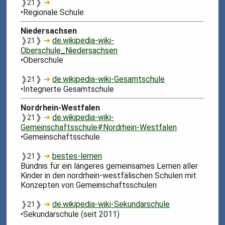
❱
❱
➜
21
•Regionale Schule
Niedersachsen
❱
❱
➜
de.wikipedia-wiki-
21
Oberschule_Niedersachsen
•Oberschule
❱
❱
➜
de.wikipedia-wiki-Gesamtschule
21
•Integrierte Gesamtschule
Nordrhein-Westfalen
❱
❱
➜
de.wikipedia-wiki-
21
Gemeinschaftsschule#Nordrhein-Westfalen
•Gemeinschaftsschule
❱
❱
➜
bestes-lernen
21
Bündnis für ein längeres gemeinsames Lernen aller
Kinder in den nordrhein-west­fälischen Schulen mit
Konzepten von Gemeinschaftsschulen
❱
❱
➜
de.wikipedia-wiki-Sekundarschule
21
•Sekundarschule (seit 2011)