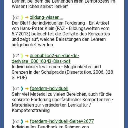
Lernen, bei dem die Lernenden ihren Lernprozess im
Wesentlichen selbst lenken"
❱
❱
➜
bildung-wissen....
21
Der Bluff der individuellen Förderung - Ein Artikel
von Hans-Peter Klein (FAZ - Bildungswelten vom
5.7.2013) beleuchtet die Defizite des Konzeptes
und zeigt auf, welche Belastungen den Lehrern
aufgebürdet werden.
❱
❱
➜
duepublico2-uni-due-de-
21
derivate_00016343-Diss-pdf
Individualisiertes Lernen - Möglichkeiten und
Grenzen in der Schulpraxis (Dissertation, 2006, 328
S. PDF)
❱
❱
➜
foerdern-individuell
21
Sehr viel Material zu vielen Bereichen, auch für die
konkrete Förderung überfachlicher Kompetenzen -
Materialien zur veränderten Lernkultur /
Kompetenztraining
❱
❱
➜
foerdern-individuell-Seite=2677
21
Individuelles Feedback im Rahmen von