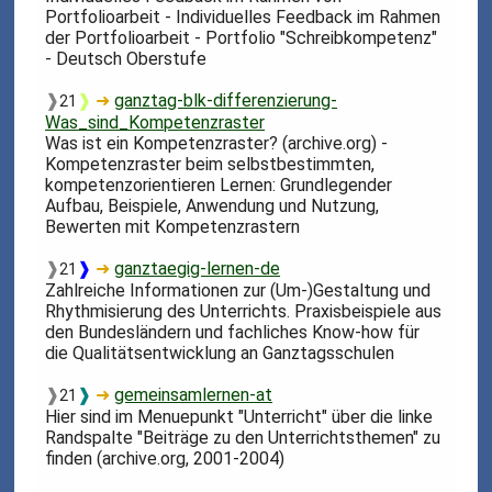
Portfolioarbeit - Individuelles Feedback im Rahmen
der Portfolioarbeit - Portfolio "Schreibkompetenz"
- Deutsch Oberstufe
❱
❱
➜
ganztag-blk-differenzierung-
21
Was_sind_Kompetenzraster
Was ist ein Kompetenzraster? (archive.org) -
Kompetenzraster beim selbstbestimmten,
kompetenzorientieren Lernen: Grundlegender
Aufbau, Beispiele, Anwendung und Nutzung,
Bewerten mit Kompetenzrastern
❱
❱
➜
ganztaegig-lernen-de
21
Zahlreiche Informationen zur (Um-)Gestaltung und
Rhythmisierung des Unterrichts. Praxisbeispiele aus
den Bundesländern und fachliches Know-how für
die Qualitätsentwicklung an Ganztagsschulen
❱
❱
➜
gemeinsamlernen-at
21
Hier sind im Menuepunkt "Unterricht" über die linke
Randspalte "Beiträge zu den Unterrichtsthemen" zu
finden (archive.org, 2001-2004)