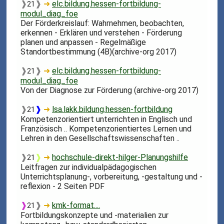
❱
❱
➜
elc.bildung.hessen-fortbildung-
21
modul_diag_foe
Der Förderkreislauf: Wahrnehmen, beobachten,
erkennen - Erklären und verstehen - Förderung
planen und anpassen - Regelmäßige
Standortbestimmung (4B)(archive-org 2017)
❱
❱
➜
elc.bildung.hessen-fortbildung-
21
modul_diag_foe
Von der Diagnose zur Förderung (archive-org 2017)
❱
❱
➜
lsa.lakk.bildung.hessen-fortbildung
21
Kompetenzorientiert unterrichten in Englisch und
Französisch .. Kompetenzorientiertes Lernen und
Lehren in den Gesellschaftswissenschaften ..
❱
❱
➜
hochschule-direkt-hilger-Planungshilfe
21
Leitfragen zur individualpädagogischen
Unterrichtsplanung-, vorbereitung, -gestaltung und -
reflexion - 2 Seiten PDF
❱
❱
➜
kmk-format....
21
Fortbildungskonzepte und -materialien zur