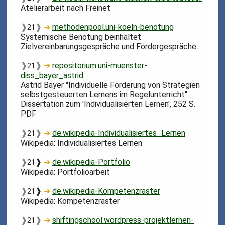
Atelierarbeit nach Freinet
❱
❱
➜
methodenpool.uni-koeln-benotung
21
Systemische Benotung beinhaltet
Zielvereinbarungsgespräche und Fördergespräche...
❱
❱
➜
repositorium.uni-muenster-
21
diss_bayer_astrid
Astrid Bayer "Individuelle Förderung von Strategien
selbstgesteuerten Lernens im Regelunterricht"
Dissertation zum 'Individualisierten Lernen', 252 S.
PDF
❱
❱
➜
de.wikipedia-Individualisiertes_Lernen
21
Wikipedia: Individualisiertes Lernen
❱
❱
➜
de.wikipedia-Portfolio
21
Wikipedia: Portfolioarbeit
❱
❱
➜
de.wikipedia-Kompetenzraster
21
Wikipedia: Kompetenzraster
❱
❱
➜
shiftingschool.wordpress-projektlernen-
21