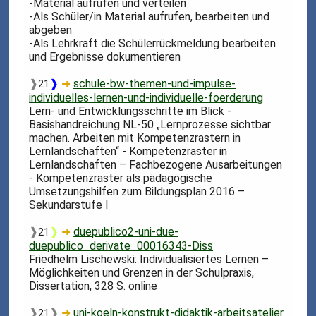
-Material aufrufen und verteilen
-Als Schüler/in Material aufrufen, bearbeiten und
abgeben
-Als Lehrkraft die Schülerrückmeldung bearbeiten
und Ergebnisse dokumentieren
❱
❱
➜
schule-bw-themen-und-impulse-
21
individuelles-lernen-und-individuelle-foerderung
Lern- und Entwicklungsschritte im Blick -
Basishandreichung NL-50 „Lernprozesse sichtbar
machen. Arbeiten mit Kompetenzrastern in
Lernlandschaften“ - Kompetenzraster in
Lernlandschaften – Fachbezogene Ausarbeitungen
- Kompetenzraster als pädagogische
Umsetzungshilfen zum Bildungsplan 2016 –
Sekundarstufe I
❱
❱
➜
duepublico2-uni-due-
21
duepublico_derivate_00016343-Diss
Friedhelm Lischewski: Individualisiertes Lernen –
Möglichkeiten und Grenzen in der Schulpraxis,
Dissertation, 328 S. online
❱
❱
➜
uni-koeln-konstrukt-didaktik-arbeitsatelier
21