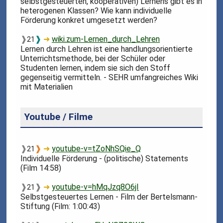
selbstgesteuerten, kooperativen) Lernens gibt es in
heterogenen Klassen? Wie kann individuelle
Förderung konkret umgesetzt werden?
❱
❱
➜
wiki.zum-Lernen_durch_Lehren
21
Lernen durch Lehren ist eine handlungsorientierte
Unterrichtsmethode, bei der Schüler oder
Studenten lernen, indem sie sich den Stoff
gegenseitig vermitteln. - SEHR umfangreiches Wiki
mit Materialien
Youtube / Filme
❱
❱
➜
youtube-v=tZoNhSQie_Q
21
Individuelle Förderung - (politische) Statements
(Film 14:58)
❱
❱
➜
youtube-v=hMqJzq8O6jI
21
Selbstgesteuertes Lernen - Film der Bertelsmann-
Stiftung (Film: 1:00:43)