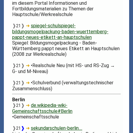
im diesem Portal Informationen und
Fortbildungsmaterialien zu Themen der
Hauptschule/Werkrealschule
❱
❱
➜
spiegel-schulspiegel-
21
bildungsmogelpackung-baden-wuerttemberg-
pappt-neues-etikett-an-hauptschulen
Spiegel: Bildungsmogelpackung - Baden-
Württemberg pappt neues Etikett an Hauptschulen
(2008 zur Werkrealschule)
❱
❱
➜
•Realschule Neu (mit HS- und RS-Zug →
21
G- und M-Niveau)
❱
❱
➜
•Schulverbund (verwaltungstechnischer
21
Zusammenschluss)
Berlin
❱
❱
➜
de.wikipedia-wiki-
21
Gemeinschaftsschule#Berlin
•Gemeinschaftsschule
❱
❱
➜
sekundarschulen-berlin....
21