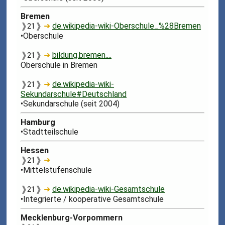
Bremen
❱
❱
➜
de.wikipedia-wiki-Oberschule_%28Bremen
21
•Oberschule
❱
❱
➜
bildung.bremen....
21
Oberschule in Bremen
❱
❱
➜
de.wikipedia-wiki-
21
Sekundarschule#Deutschland
•Sekundarschule (seit 2004)
Hamburg
•Stadtteilschule
Hessen
❱
❱
➜
21
•Mittelstufenschule
❱
❱
➜
de.wikipedia-wiki-Gesamtschule
21
•Integrierte / kooperative Gesamtschule
Mecklenburg-Vorpommern