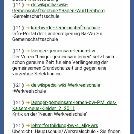
❱
❱
➜
de.wikipedia-wiki-
21
Gemeinschaftsschule#Baden-Württemberg
•Gemeinschaftsschule
❱
❱
➜
km-bw-de-Gemeinschaftsschule
21
Info-Portal der Landesregierung Ba-Wü zur
Gemeinschaftsschule
❱
❱
➜
laenger-gemeinsam-lernen-bw....
21
Der Verein "Länger gemeinsam lernen" setzt sich
schon geraume Zeit für eine Verlängerung der
gemeinsamen Grundschulzeit und gegen eine
vorzeitige Selektion ein
❱
❱
➜
de.wikipedia-wiki-Werkrealschule
21
•Werkrealschule
❱
❱
➜
laenger-gemeinsam-lernen-bw-PM_des-
21
Kaisers-neue-Kleider_2_2011
Kritik an der 'Neuen Werkrealschule'
❱
❱
➜
lehrerfortbildung-bw-s_allg-wrs
21
Übersicht: Hauptschule/Werkrealschule - Sie finden