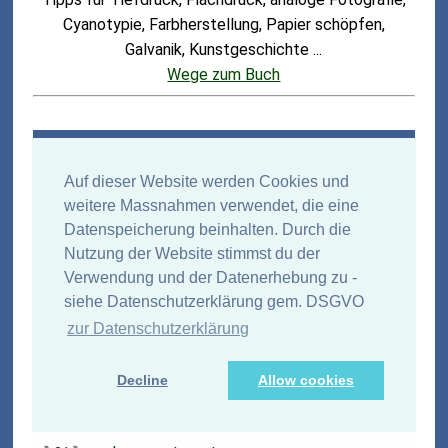
Cyanotypie, Farbherstellung, Papier schöpfen,
Galvanik, Kunstgeschichte ...
Wege zum Buch
Starterschulen /
Gemeinschaftsschule
Auf dieser Website werden Cookies und
weitere Massnahmen verwendet, die eine
Modellschulen in Ba-Wü, Stand 2/2017
Datenspeicherung beinhalten. Durch die
➜ Abschnitt ein -
/
ausblenden
Nutzung der Website stimmst du der
Verwendung und der Datenerhebung zu -
❱
❱
➜
bodensee-schule-st-martin....
21
Strukturelemente der Bodenseeschule, die nach
siehe Datenschutzerklärung gem. DSGVO
dem "Marchtaler Plan" arbeitet
zur Datenschutzerklärung
❱
❱
➜
freie-schule-anne-sophie....
21
Freie Schule Anne-Sophie (Berlin und Künzelsau)
Decline
Allow cookies
Privatschule in Trägerschaft der gemeinnützigen
Stiftung Würth