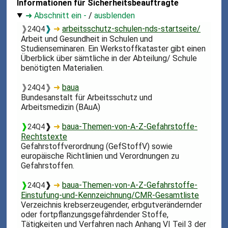
Informationen für Sicherheitsbeauftragte
➜ Abschnitt ein -
/
ausblenden
❱
❱
➜
arbeitsschutz-schulen-nds-startseite/
24Q4
Arbeit und Gesundheit in Schulen und
Studienseminaren. Ein Werkstoffkataster gibt einen
Überblick über sämtliche in der Abteilung/ Schule
benötigten Materialien.
❱
❱
➜
baua
24Q4
Bundesanstalt für Arbeitsschutz und
Arbeitsmedizin (BAuA)
❱
❱
➜
baua-Themen-von-A-Z-Gefahrstoffe-
24Q4
Rechtstexte
Gefahrstoffverordnung (GefStoffV) sowie
europäische Richtlinien und Verordnungen zu
Gefahrstoffen.
❱
❱
➜
baua-Themen-von-A-Z-Gefahrstoffe-
24Q4
Einstufung-und-Kennzeichnung/CMR-Gesamtliste
Verzeichnis krebserzeugender, erbgutverändernder
oder fortpflanzungsgefährdender Stoffe,
Tätigkeiten und Verfahren nach Anhang VI Teil 3 der