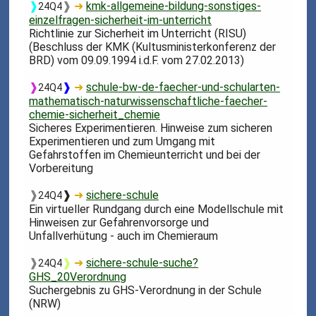
❱
❱
➜
kmk-allgemeine-bildung-sonstiges-
24Q4
einzelfragen-sicherheit-im-unterricht
Richtlinie zur Sicherheit im Unterricht (RISU)
(Beschluss der KMK (Kultusministerkonferenz der
BRD) vom 09.09.1994 i.d.F. vom 27.02.2013)
❱
❱
➜
schule-bw-de-faecher-und-schularten-
24Q4
mathematisch-naturwissenschaftliche-faecher-
chemie-sicherheit_chemie
Sicheres Experimentieren. Hinweise zum sicheren
Experimentieren und zum Umgang mit
Gefahrstoffen im Chemieunterricht und bei der
Vorbereitung
❱
❱
➜
sichere-schule
24Q4
Ein virtueller Rundgang durch eine Modellschule mit
Hinweisen zur Gefahrenvorsorge und
Unfallverhütung - auch im Chemieraum
❱
❱
➜
sichere-schule-suche?
24Q4
GHS_20Verordnung
Suchergebnis zu GHS-Verordnung in der Schule
(NRW)