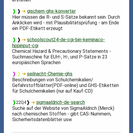
❱
❱
➜
gischem-ghs-konverter
:
Hier müssen die R- und S-Sätze bekannt sein. Durch
Anklicken wird - mit Plausibilitätsprüfung - am Ende
ein PDF-Etikett erzeugt
❱
❱
➜
schoolscout24-de-cgi-bin-keminaco-
:
hppinput-cgi
Chemical Hazard & Precautionary Statements -
Suchmaschine für EUH-, H-, und P-Sätze in 23
europäischen Sprachen
❱
❱
➜
seilnacht-Chemie-ghs
:
Beschreibungen von Schulchemikalien/
Gefahrstoffblätter(PDF-online) und GHS-Etiketten
für Schulchemikalien (nur auf Kauf-CD)
❱
❱
➜
sigmaaldrich-de-search
22Q4
Suche auf der Website von SigmaAldrich (Merck)
nach chemischen Stoffen - gibt CAS-Nummern,
Sicherheitsdatenblätter usw.