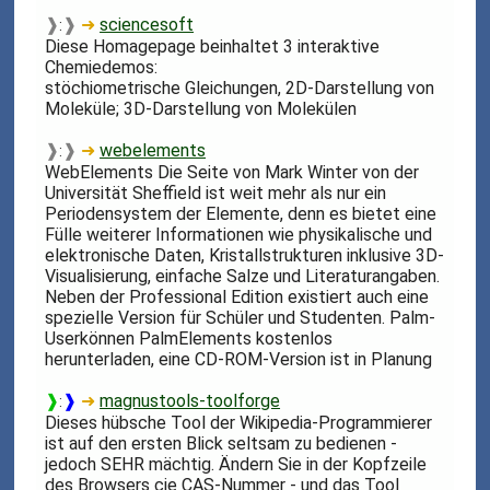
❱
❱
➜
sciencesoft
:
Diese Homagepage beinhaltet 3 interaktive
Chemiedemos:
stöchiometrische Gleichungen, 2D-Darstellung von
Moleküle; 3D-Darstellung von Molekülen
❱
❱
➜
webelements
:
WebElements Die Seite von Mark Winter von der
Universität Sheffield ist weit mehr als nur ein
Periodensystem der Elemente, denn es bietet eine
Fülle weiterer Informationen wie physikalische und
elektronische Daten, Kristallstrukturen inklusive 3D-
Visualisierung, einfache Salze und Literaturangaben.
Neben der Professional Edition existiert auch eine
spezielle Version für Schüler und Studenten. Palm-
Userkönnen PalmElements kostenlos
herunterladen, eine CD-ROM-Version ist in Planung
❱
❱
➜
magnustools-toolforge
:
Dieses hübsche Tool der Wikipedia-Programmierer
ist auf den ersten Blick seltsam zu bedienen -
jedoch SEHR mächtig. Ändern Sie in der Kopfzeile
des Browsers cie CAS-Nummer - und das Tool