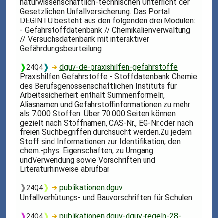
naturwissenschaftlich-technischen Unterricht der
Gesetzlichen Unfallversicherung. Das Portal
DEGINTU besteht aus den folgenden drei Modulen:
- Gefahrstoffdatenbank // Chemikalienverwaltung
// Versuchsdatenbank mit interaktiver
Gefährdungsbeurteilung
❱
❱
➜
dguv-de-praxishilfen-gefahrstoffe
24Q4
Praxishilfen Gefahrstoffe - Stoffdatenbank Chemie
des Berufsgenossenschaftlichen Instituts für
Arbeitssicherheit enthält Summenformeln,
Aliasnamen und Gefahrstoffinformationen zu mehr
als 7.000 Stoffen. Über 70.000 Seiten können
gezielt nach Stoffnamen, CAS-Nr., EG-Nr.oder nach
freien Suchbegriffen durchsucht werden.Zu jedem
Stoff sind Informationen zur Identifikation, den
chem.-phys. Eigenschaften, zu Umgang
undVerwendung sowie Vorschriften und
Literaturhinweise abrufbar
❱
❱
➜
publikationen.dguv
24Q4
Unfallverhütungs- und Bauvorschriften für Schulen
❱
❱
➜
publikationen.dguv-dguv-regeln-28-
24Q4