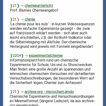
❱
❱
➜
chemieunterricht
21
Prof. Blumes Chemieangebot
❱
❱
➜
chimie
21
'La chimie pour les nuls' - in kurzen Videosequenzen
werden einfache Experimente gezeigt - die zwar
auf französisch erklärt werden - sich aber auch
leicht erschließen, z.B. der Rotkohl-Indikator oder
die Silberreinigung mit Alufolie. Der chemische
Hintergrund wird jeweils mit Formeln eingeblendet.
❱
❱
➜
experimentalchemie
22Q4
Informationplattform rund um chemische
Experimente für Schule, Uni und zu Showzwecken.
Man findet eine große Anzahl an spannenden und
lehrreichen chemischen Versuchen mit detaillierten
Versuchsbeschreibungen, die besonderen Wert auf
die Sicherheit legen. Chemie zum Anfassen!
❱
❱
➜
archive.org - microchem.jimdo
21
Chemische Experimente und Versuchsanordnungen
im Minimalformat (längere Ladezeit, da aus archive-
org eingebunden)