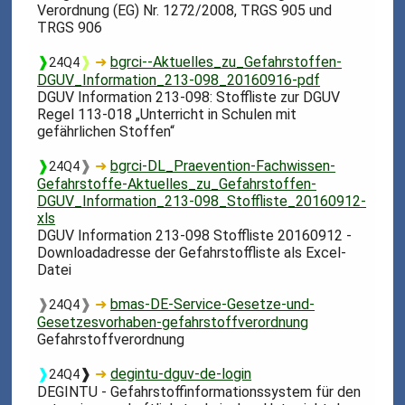
Verordnung (EG) Nr. 1272/2008, TRGS 905 und
TRGS 906
❱
❱
➜
bgrci--Aktuelles_zu_Gefahrstoffen-
24Q4
DGUV_Information_213-098_20160916-pdf
DGUV Information 213-098: Stoffliste zur DGUV
Regel 113-018 „Unterricht in Schulen mit
gefährlichen Stoffen“
❱
❱
➜
bgrci-DL_Praevention-Fachwissen-
24Q4
Gefahrstoffe-Aktuelles_zu_Gefahrstoffen-
DGUV_Information_213-098_Stoffliste_20160912-
xls
DGUV Information 213-098 Stoffliste 20160912 -
Downloadadresse der Gefahrstoffliste als Excel-
Datei
❱
❱
➜
bmas-DE-Service-Gesetze-und-
24Q4
Gesetzesvorhaben-gefahrstoffverordnung
Gefahrstoffverordnung
❱
❱
➜
degintu-dguv-de-login
24Q4
DEGINTU - Gefahrstoffinformationssystem für den