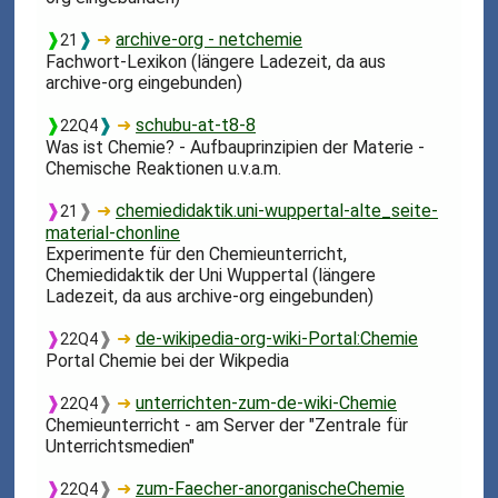
❱
❱
➜
archive-org - netchemie
21
Fachwort-Lexikon (längere Ladezeit, da aus
archive-org eingebunden)
❱
❱
➜
schubu-at-t8-8
22Q4
Was ist Chemie? - Aufbauprinzipien der Materie -
Chemische Reaktionen u.v.a.m.
❱
❱
➜
chemiedidaktik.uni-wuppertal-alte_seite-
21
material-chonline
Experimente für den Chemieunterricht,
Chemiedidaktik der Uni Wuppertal (längere
Ladezeit, da aus archive-org eingebunden)
❱
❱
➜
de-wikipedia-org-wiki-Portal:Chemie
22Q4
Portal Chemie bei der Wikpedia
❱
❱
➜
unterrichten-zum-de-wiki-Chemie
22Q4
Chemieunterricht - am Server der "Zentrale für
Unterrichtsmedien"
❱
❱
➜
zum-Faecher-anorganischeChemie
22Q4