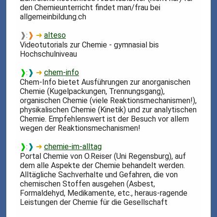
den Chemieunterricht findet man/frau bei
allgemeinbildung.ch
❱
❱
➜
alteso
:
Videotutorials zur Chemie - gymnasial bis
Hochschulniveau
❱
❱
➜
chem-info
:
Chem-Info bietet Ausführungen zur anorganischen
Chemie (Kugelpackungen, Trennungsgang),
organischen Chemie (viele Reaktionsmechanismen!),
physikalischen Chemie (Kinetik) und zur analytischen
Chemie. Empfehlenswert ist der Besuch vor allem
wegen der Reaktionsmechanismen!
❱
❱
➜
chemie-im-alltag
:
Portal Chemie von O.Reiser (Uni Regensburg), auf
dem alle Aspekte der Chemie behandelt werden.
Alltägliche Sachverhalte und Gefahren, die von
chemischen Stoffen ausgehen (Asbest,
Formaldehyd, Medikamente, etc., heraus-ragende
Leistungen der Chemie für die Gesellschaft