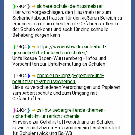
❱
❱
➜
sichere-schule-de-hausmeister
24Q4
Hier wird vorgeschlagen, den Hausmeister zum
Sicherheitsbeauftragten für den äußeren Bereich zu
ernennen, da er am ehesten die Gefahrenstellen in
der Schule erkennt und auch für eine schnelle
Behebung sorgen kann
❱
❱
➜
https://www.ukbw.de/sicherheit-
24Q4
gesundheit/betriebsarten/schulen/
Unfallkasse Baden-Württemberg - Infos und
Vorschriften zur Unfallverhütung an Schulen
❱
❱
➜
chemie.uni-leipzig-gremien-und-
24Q4
beauftragte-arbeitssicherheit
Links zu verschiedenen Verordnungen und Papieren
zum Arbeitsschutz und zum Umgang mit
Gefahstoffen
❱
❱
➜
zsl-bw-uebergreifende-themen-
24Q4
sicherheit-im-unterricht-chemie
Hinweise zur Gefahrstoffverordnung an Schulen,
sowie zu nutzbaren Programmen am Landesinstitut
für Schulentwicklung Ba-Wü