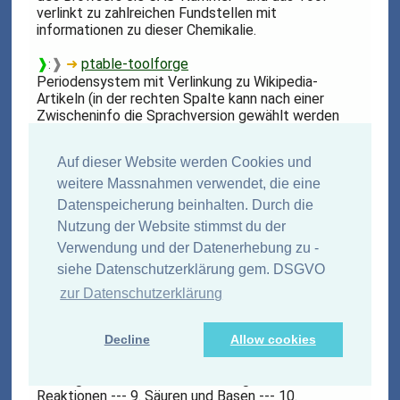
verlinkt zu zahlreichen Fundstellen mit
informationen zu dieser Chemikalie.
❱
❱
➜
ptable-toolforge
:
Periodensystem mit Verlinkung zu Wikipedia-
Artikeln (in der rechten Spalte kann nach einer
Zwischeninfo die Sprachversion gewählt werden
Auf dieser Website werden Cookies und
Filmmaterial
weitere Massnahmen verwendet, die eine
Datenspeicherung beinhalten. Durch die
Filme auf Youtube zum Chemieunterricht
Nutzung der Website stimmst du der
➜ Abschnitt ein -
/
ausblenden
Verwendung und der Datenerhebung zu -
❱
❱
➜
ardalpha.de-lernen-faecher-chemie
:
siehe Datenschutzerklärung gem. DSGVO
Telekolleg Chemie - 13 Sendungen (UE):
1. Atommodelle --- 2. Atombau und
zur Datenschutzerklärung
Periodensystem --- 3. Stoffe mit
Elektronenpaarbindung --- 4. Polare Verbindungen --
Decline
Allow cookies
- 5. Ionenverbindungen --- 6.
Reaktionsgeschwindigkeit --- 7. Chemisches
Gleichgewicht --- 8. Beeinflussung chemischer
Reaktionen --- 9. Säuren und Basen --- 10.