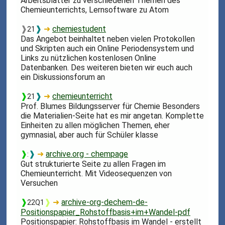
Arbeitsblätter zu verschiedenen Themen des
Chemieunterrichts, Lernsoftware zu Atom
❱
❱
➜
chemiestudent
21
Das Angebot beinhaltet neben vielen Protokollen
und Skripten auch ein Online Periodensystem und
Links zu nützlichen kostenlosen Online
Datenbanken. Des weiteren bieten wir euch auch
ein Diskussionsforum an
❱
❱
➜
chemieunterricht
21
Prof. Blumes Bildungsserver für Chemie Besonders
die Materialien-Seite hat es mir angetan. Komplette
Einheiten zu allen möglichen Themen, eher
gymnasial, aber auch für Schüler klasse
❱
❱
➜
archive.org - chempage
:
Gut strukturierte Seite zu allen Fragen im
Chemieunterricht. Mit Videosequenzen von
Versuchen
❱
❱
➜
archive-org-dechem-de-
22Q1
Positionspapier_Rohstoffbasis+im+Wandel-pdf
Positionspapier: Rohstoffbasis im Wandel - erstellt