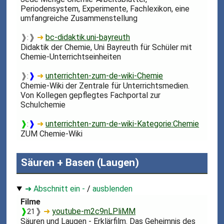
Periodensystem, Experimente, Fachlexikon, eine
umfangreiche Zusammenstellung
❱
❱
➜
bc-didaktik.uni-bayreuth
:
Didaktik der Chemie, Uni Bayreuth für Schüler mit
Chemie-Unterrichtseinheiten
❱
❱
➜
unterrichten-zum-de-wiki-Chemie
:
Chemie-Wiki der Zentrale für Unterrichtsmedien.
Von Kollegen gepflegtes Fachportal zur
Schulchemie
❱
❱
➜
unterrichten-zum-de-wiki-Kategorie:Chemie
:
ZUM Chemie-Wiki
Säuren + Basen (Laugen)
➜ Abschnitt ein -
/
ausblenden
Filme
❱
❱
➜
youtube-m2c9nLPliMM
21
Säuren und Laugen - Erklärfilm. Das Geheimnis des