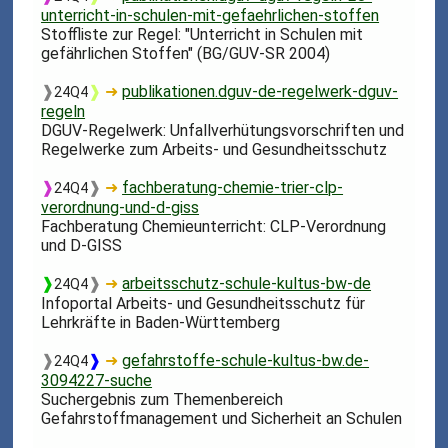
unterricht-in-schulen-mit-gefaehrlichen-stoffen
Stoffliste zur Regel: "Unterricht in Schulen mit
gefährlichen Stoffen" (BG/GUV-SR 2004)
❱
❱
➜
publikationen.dguv-de-regelwerk-dguv-
24Q4
regeln
DGUV-Regelwerk: Unfallverhütungsvorschriften und
Regelwerke zum Arbeits- und Gesundheitsschutz
❱
❱
➜
fachberatung-chemie-trier-clp-
24Q4
verordnung-und-d-giss
Fachberatung Chemieunterricht: CLP-Verordnung
und D-GISS
❱
❱
➜
arbeitsschutz-schule-kultus-bw-de
24Q4
Infoportal Arbeits- und Gesundheitsschutz für
Lehrkräfte in Baden-Württemberg
❱
❱
➜
gefahrstoffe-schule-kultus-bw.de-
24Q4
3094227-suche
Suchergebnis zum Themenbereich
Gefahrstoffmanagement und Sicherheit an Schulen