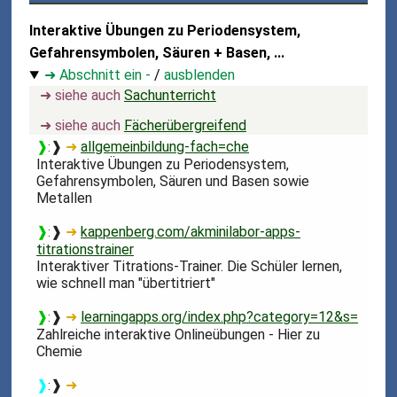
Interaktive Übungen zu Periodensystem,
Gefahrensymbolen, Säuren + Basen, ...
➜ Abschnitt ein -
/
ausblenden
➜ siehe auch
Sachunterricht
➜ siehe auch
Fächerübergreifend
❱
❱
➜
allgemeinbildung-fach=che
:
Interaktive Übungen zu Periodensystem,
Gefahrensymbolen, Säuren und Basen sowie
Metallen
❱
❱
➜
kappenberg.com/akminilabor-apps-
:
titrationstrainer
Interaktiver Titrations-Trainer. Die Schüler lernen,
wie schnell man "übertitriert"
❱
❱
➜
learningapps.org/index.php?category=12&s=
:
Zahlreiche interaktive Onlineübungen - Hier zu
Chemie
❱
❱
➜
: