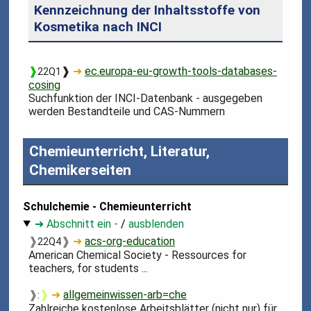
Kennzeichnung der Inhaltsstoffe von
Kosmetika nach INCI
❱
❱
➜
ec.europa-eu-growth-tools-databases-
22Q1
cosing
Suchfunktion der INCI-Datenbank - ausgegeben
werden Bestandteile und CAS-Nummern
Chemieunterricht, Literatur,
Chemikerseiten
Schulchemie - Chemieunterricht
➜ Abschnitt ein -
/
ausblenden
❱
❱
➜
acs-org-education
22Q4
American Chemical Society - Ressources for
teachers, for students ...
❱
❱
➜
allgemeinwissen-arb=che
:
Zahlreiche kostenlose Arbeitsblätter (nicht nur) für