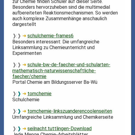
zur Chemie finden Schüler auf dieser Seite.
Besonders hervorzuheben sind die multimedial
aufbereiteten Reaktionsmechanismen. So werden
auch komplexe Zusammenhänge anschaulich
dargestellt
❱
❱
➜
schulchemie-frames6
:
Besonders interessant: Die umfangreiche
Linksammlung zu Chemieunterricht und
Experimenten
❱
❱
➜
schule-bw-de-faecher-und-schularten-
:
mathematisch-naturwissenschaftliche-
faecher/chemie
Portal Chemie am Bildungsserver Ba-Wü
❱
❱
➜
tomchemie
:
Schulchemie
❱
❱
➜
tomchemie-linkszuanderencoolenseiten
:
Umfangreiche Linksammlung und Chemikerseite
❱
❱
➜
seilnacht.tuttlingen-Download
:
Jede Menge Chemie-Arbeitsblätter,