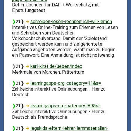
Delfin-Übungen für DAF + Wortschatz, mit
Einstufungstest
❱
❱
➜
schreiben-lesen-rechnen: ich-will-lernen
21
Interaktives Online-Training zum Erlernen von Lesen
und Schreiben vom Deutschen
Volkshochschulverband. Damit der 'Spielstand'
gespeichert werden kann und zielgerichtete
Aufgaben angeboten werden, wählt man zu Beginn
ein Passwort. Eine Anmeldung ist nicht notwendig
❱
❱
➜
karl-kirst.de/ueben/index
21
Merkmale von Märchen, Präteritum
❱
❱
➜
learningapps-org-category=11&s=
21
Zahlreiche interaktive Onlineübungen - Hier zu
Deutsch
❱
❱
➜
learningapps-org-category=89&s=
21
Zahlreiche interaktive Onlineübungen - Hier zu
Deutsch als Fremdsprache
❱
❱
➜
legakids-eltern-lehrer-lernmaterialien-
21