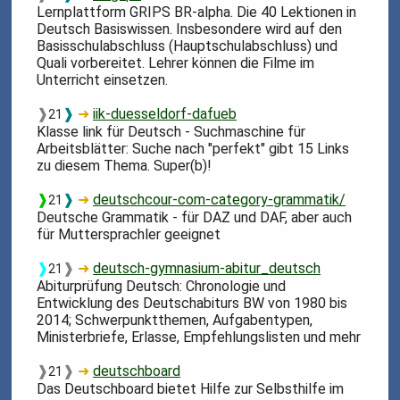
Lernplattform GRIPS BR-alpha. Die 40 Lektionen in
Deutsch Basiswissen. Insbesondere wird auf den
Basisschulabschluss (Hauptschulabschluss) und
Quali vorbereitet. Lehrer können die Filme im
Unterricht einsetzen.
❱
❱
➜
iik-duesseldorf-dafueb
21
Klasse link für Deutsch - Suchmaschine für
Arbeitsblätter: Suche nach "perfekt" gibt 15 Links
zu diesem Thema. Super(b)!
❱
❱
➜
deutschcour-com-category-grammatik/
21
Deutsche Grammatik - für DAZ und DAF, aber auch
für Muttersprachler geeignet
❱
❱
➜
deutsch-gymnasium-abitur_deutsch
21
Abiturprüfung Deutsch: Chronologie und
Entwicklung des Deutschabiturs BW von 1980 bis
2014; Schwerpunktthemen, Aufgabentypen,
Ministerbriefe, Erlasse, Empfehlungslisten und mehr
❱
❱
➜
deutschboard
21
Das Deutschboard bietet Hilfe zur Selbsthilfe im