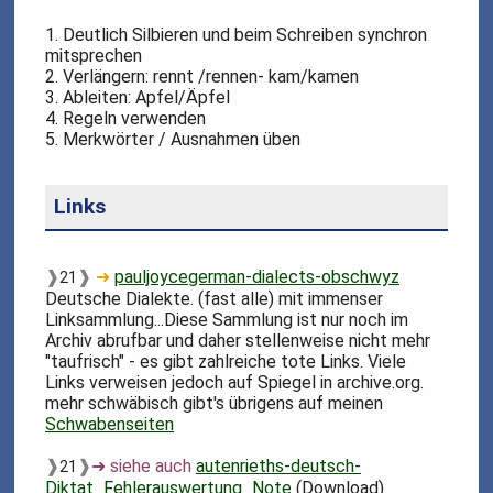
1. Deutlich Silbieren und beim Schreiben synchron
mitsprechen
2. Verlängern: rennt /rennen- kam/kamen
3. Ableiten: Apfel/Äpfel
4. Regeln verwenden
5. Merkwörter / Ausnahmen üben
Links
❱
❱
➜
pauljoycegerman-dialects-obschwyz
21
Deutsche Dialekte. (fast alle) mit immenser
Linksammlung...Diese Sammlung ist nur noch im
Archiv abrufbar und daher stellenweise nicht mehr
"taufrisch" - es gibt zahlreiche tote Links. Viele
Links verweisen jedoch auf Spiegel in archive.org.
mehr schwäbisch gibt's übrigens auf meinen
Schwabenseiten
❱
❱
➜ siehe auch
autenrieths-deutsch-
21
Diktat_Fehlerauswertung_Note
(Download)