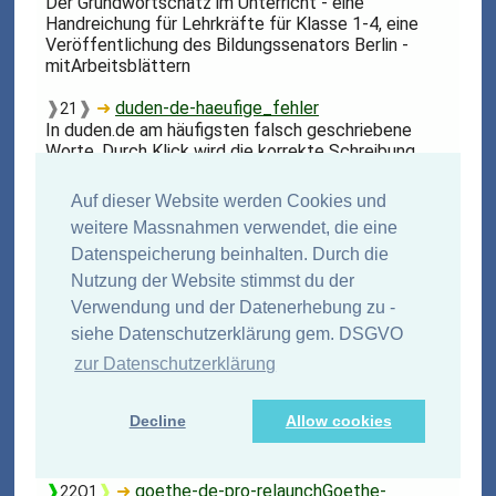
Der Grundwortschatz im Unterricht - eine
Handreichung für Lehrkräfte für Klasse 1-4, eine
Veröffentlichung des Bildungssenators Berlin -
mitArbeitsblättern
❱
❱
➜
duden-de-haeufige_fehler
21
In duden.de am häufigsten falsch geschriebene
Worte. Durch Klick wird die korrekte Schreibung
angezeigt (z.B. subsumieren statt subsummieren...)
Auf dieser Website werden Cookies und
❱
❱
➜
goethe-de-pro-relaunch-
22Q1
weitere Massnahmen verwendet, die eine
A1_SD1_Wortliste_02
Datenspeicherung beinhalten. Durch die
Wortliste vom Goetheinstitut für A1
Nutzung der Website stimmst du der
❱
❱
➜
goethe-de-resources--
23Q2
Verwendung und der Datenerhebung zu -
dtz_wortliste.pdf
siehe Datenschutzerklärung gem. DSGVO
Wortliste vom Goethe-Institut: Deutsch für
Zuwanderer (PDF zum Download)
zur Datenschutzerklärung
❱
❱
➜
academia-edu-
22Q1
Decline
Allow cookies
GOETHE_ZERTIFIKAT_A2_WORTLISTE
Wortliste vom Goetheinstitut für A2
❱
❱
➜
goethe-de-pro-relaunchGoethe-
22Q1