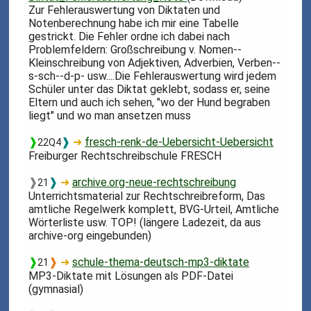
Zur Fehlerauswertung von Diktaten und
Notenberechnung habe ich mir eine Tabelle
gestrickt. Die Fehler ordne ich dabei nach
Problemfeldern: Großschreibung v. Nomen--
Kleinschreibung von Adjektiven, Adverbien, Verben--
s-sch--d-p- usw....Die Fehlerauswertung wird jedem
Schüler unter das Diktat geklebt, sodass er, seine
Eltern und auch ich sehen, "wo der Hund begraben
liegt" und wo man ansetzen muss
❱
❱
➜
fresch-renk-de-Uebersicht-Uebersicht
22Q4
Freiburger Rechtschreibschule FRESCH
❱
❱
➜
archive.org-neue-rechtschreibung
21
Unterrichtsmaterial zur Rechtschreibreform, Das
amtliche Regelwerk komplett, BVG-Urteil, Amtliche
Wörterliste usw. TOP! (längere Ladezeit, da aus
archive-org eingebunden)
❱
❱
➜
schule-thema-deutsch-mp3-diktate
21
MP3-Diktate mit Lösungen als PDF-Datei
(gymnasial)