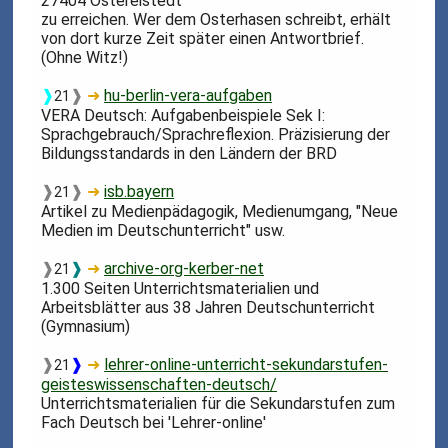
27404 Ostereistedt
zu erreichen. Wer dem Osterhasen schreibt, erhält
von dort kurze Zeit später einen Antwortbrief.
(Ohne Witz!)
❱
❱
➜
hu-berlin-vera-aufgaben
21
VERA Deutsch: Aufgabenbeispiele Sek I:
Sprachgebrauch/Sprachreflexion. Präzisierung der
Bildungsstandards in den Ländern der BRD
❱
❱
➜
isb.bayern
21
Artikel zu Medienpädagogik, Medienumgang, "Neue
Medien im Deutschunterricht" usw.
❱
❱
➜
archive-org-kerber-net
21
1.300 Seiten Unterrichtsmaterialien und
Arbeitsblätter aus 38 Jahren Deutschunterricht
(Gymnasium)
❱
❱
➜
lehrer-online-unterricht-sekundarstufen-
21
geisteswissenschaften-deutsch/
Unterrichtsmaterialien für die Sekundarstufen zum
Fach Deutsch bei 'Lehrer-online'