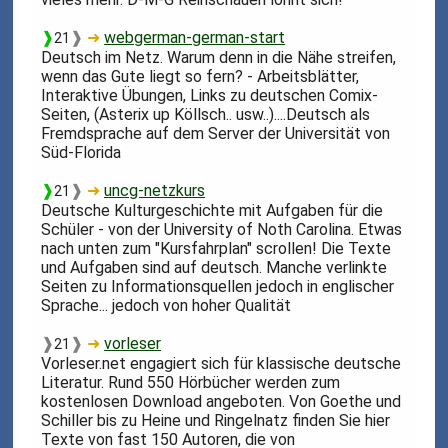
❱
❱
➜
webgerman-german-start
21
Deutsch im Netz. Warum denn in die Nähe streifen,
wenn das Gute liegt so fern? - Arbeitsblätter,
Interaktive Übungen, Links zu deutschen Comix-
Seiten, (Asterix up Köllsch.. usw..)....Deutsch als
Fremdsprache auf dem Server der Universität von
Süd-Florida
❱
❱
➜
uncg-netzkurs
21
Deutsche Kulturgeschichte mit Aufgaben für die
Schüler - von der University of Noth Carolina. Etwas
nach unten zum "Kursfahrplan" scrollen! Die Texte
und Aufgaben sind auf deutsch. Manche verlinkte
Seiten zu Informationsquellen jedoch in englischer
Sprache... jedoch von hoher Qualität
❱
❱
➜
vorleser
21
Vorleser.net engagiert sich für klassische deutsche
Literatur. Rund 550 Hörbücher werden zum
kostenlosen Download angeboten. Von Goethe und
Schiller bis zu Heine und Ringelnatz finden Sie hier
Texte von fast 150 Autoren, die von