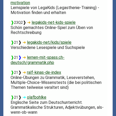
motivation
Lernspiele von LegaKids (Legasthenie-Training) -
Motivation finden und erhalten
❱
❱
➜
legakids-net-kids-spiele
23Q2
Schön gemachtes Online-Spiel zum Üben von
Rechtschreibung
❱
❱
➜
legakids-net/kids/spiele
21
Verschiedene Lesespiele und Suchspiele
❱
❱
➜
lernen-mit-spass.ch-
21
deutsch/grammatik.php
❱
❱
➜
ralf-kinas-de-index
21
Online-Übungen zu Grammatik, Leseverstehen,
Multiple-Choice-Wissenstests (die bei politischen
Themen teilweise veraltet sind)
❱
❱
➜
olafbohlke
21
Englische Seite zum Deutschunterricht.
Grammatikalische Strukturen, Adjektivübungen, als-
wenn-ob-wann