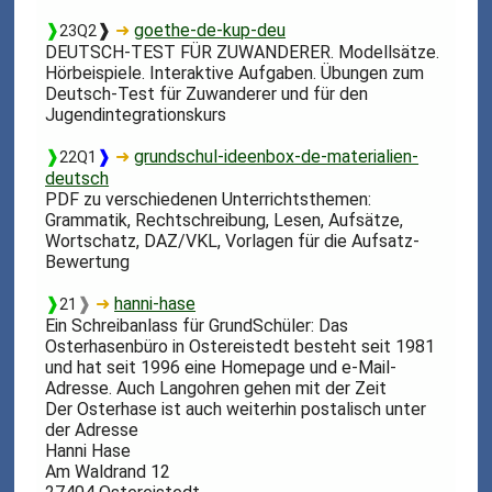
❱
❱
➜
goethe-de-kup-deu
23Q2
DEUTSCH-TEST FÜR ZUWANDERER. Modellsätze.
Hörbeispiele. Interaktive Aufgaben. Übungen zum
Deutsch-Test für Zuwanderer und für den
Jugendintegrationskurs
❱
❱
➜
grundschul-ideenbox-de-materialien-
22Q1
deutsch
PDF zu verschiedenen Unterrichtsthemen:
Grammatik, Rechtschreibung, Lesen, Aufsätze,
Wortschatz, DAZ/VKL, Vorlagen für die Aufsatz-
Bewertung
❱
❱
➜
hanni-hase
21
Ein Schreibanlass für GrundSchüler: Das
Osterhasenbüro in Ostereistedt besteht seit 1981
und hat seit 1996 eine Homepage und e-Mail-
Adresse. Auch Langohren gehen mit der Zeit
Der Osterhase ist auch weiterhin postalisch unter
der Adresse
Hanni Hase
Am Waldrand 12