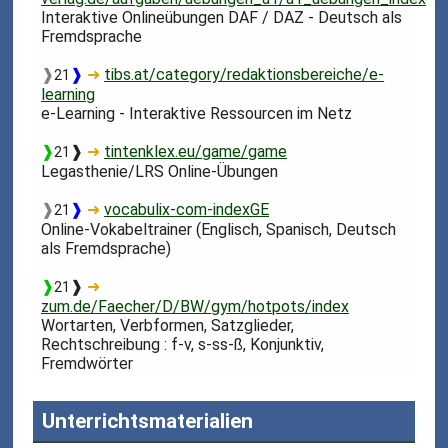
Interaktive Onlineübungen DAF / DAZ - Deutsch als
Fremdsprache
❱
❱
➜
tibs.at/category/redaktionsbereiche/e-
21
learning
e-Learning - Interaktive Ressourcen im Netz
❱
❱
➜
tintenklex.eu/game/game
21
Legasthenie/LRS Online-Übungen
❱
❱
➜
vocabulix-com-indexGE
21
Online-Vokabeltrainer (Englisch, Spanisch, Deutsch
als Fremdsprache)
❱
❱
➜
21
zum.de/Faecher/D/BW/gym/hotpots/index
Wortarten, Verbformen, Satzglieder,
Rechtschreibung : f-v, s-ss-ß, Konjunktiv,
Fremdwörter
Unterrichtsmaterialien