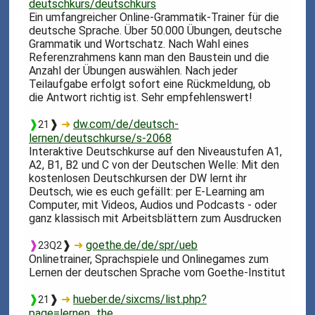
deutschkurs/deutschkurs
Ein umfangreicher Online-Grammatik-Trainer für die
deutsche Sprache. Über 50.000 Übungen, deutsche
Grammatik und Wortschatz. Nach Wahl eines
Referenzrahmens kann man den Baustein und die
Anzahl der Übungen auswählen. Nach jeder
Teilaufgabe erfolgt sofort eine Rückmeldung, ob
die Antwort richtig ist. Sehr empfehlenswert!
❱
❱
➜
dw.com/de/deutsch-
21
lernen/deutschkurse/s-2068
Interaktive Deutschkurse auf den Niveaustufen A1,
A2, B1, B2 und C von der Deutschen Welle: Mit den
kostenlosen Deutschkursen der DW lernt ihr
Deutsch, wie es euch gefällt: per E-Learning am
Computer, mit Videos, Audios und Podcasts - oder
ganz klassisch mit Arbeitsblättern zum Ausdrucken
❱
❱
➜
goethe.de/de/spr/ueb
23Q2
Onlinetrainer, Sprachspiele und Onlinegames zum
Lernen der deutschen Sprache vom Goethe-Institut
❱
❱
➜
hueber.de/sixcms/list.php?
21
page=lernen_the