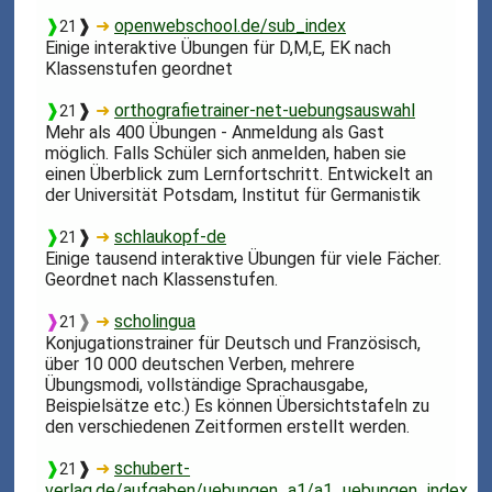
❱
❱
➜
openwebschool.de/sub_index
21
Einige interaktive Übungen für D,M,E, EK nach
Klassenstufen geordnet
❱
❱
➜
orthografietrainer-net-uebungsauswahl
21
Mehr als 400 Übungen - Anmeldung als Gast
möglich. Falls Schüler sich anmelden, haben sie
einen Überblick zum Lernfortschritt. Entwickelt an
der Universität Potsdam, Institut für Germanistik
❱
❱
➜
schlaukopf-de
21
Einige tausend interaktive Übungen für viele Fächer.
Geordnet nach Klassenstufen.
❱
❱
➜
scholingua
21
Konjugationstrainer für Deutsch und Französisch,
über 10 000 deutschen Verben, mehrere
Übungsmodi, vollständige Sprachausgabe,
Beispielsätze etc.) Es können Übersichtstafeln zu
den verschiedenen Zeitformen erstellt werden.
❱
❱
➜
schubert-
21
verlag.de/aufgaben/uebungen_a1/a1_uebungen_index