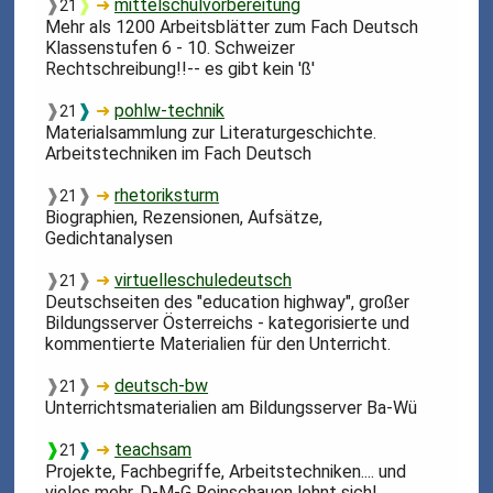
❱
❱
➜
mittelschulvorbereitung
21
Mehr als 1200 Arbeitsblätter zum Fach Deutsch
Klassenstufen 6 - 10. Schweizer
Rechtschreibung!!-- es gibt kein 'ß'
❱
❱
➜
pohlw-technik
21
Materialsammlung zur Literaturgeschichte.
Arbeitstechniken im Fach Deutsch
❱
❱
➜
rhetoriksturm
21
Biographien, Rezensionen, Aufsätze,
Gedichtanalysen
❱
❱
➜
virtuelleschuledeutsch
21
Deutschseiten des "education highway", großer
Bildungsserver Österreichs - kategorisierte und
kommentierte Materialien für den Unterricht.
❱
❱
➜
deutsch-bw
21
Unterrichtsmaterialien am Bildungsserver Ba-Wü
❱
❱
➜
teachsam
21
Projekte, Fachbegriffe, Arbeitstechniken.... und
vieles mehr. D-M-G Reinschauen lohnt sich!