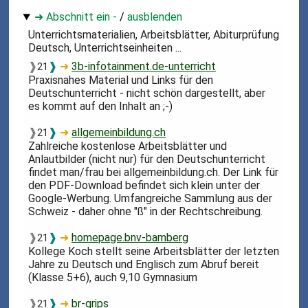
➜ Abschnitt ein -
/
ausblenden
Unterrichtsmaterialien, Arbeitsblätter, Abiturprüfung
Deutsch, Unterrichtseinheiten ...
❱
❱
➜
3b-infotainment.de-unterricht
21
Praxisnahes Material und Links für den
Deutschunterricht - nicht schön dargestellt, aber
es kommt auf den Inhalt an ;-)
❱
❱
➜
allgemeinbildung.ch
21
Zahlreiche kostenlose Arbeitsblätter und
Anlautbilder (nicht nur) für den Deutschunterricht
findet man/frau bei allgemeinbildung.ch. Der Link für
den PDF-Download befindet sich klein unter der
Google-Werbung. Umfangreiche Sammlung aus der
Schweiz - daher ohne "ß" in der Rechtschreibung.
❱
❱
➜
homepage.bnv-bamberg
21
Kollege Koch stellt seine Arbeitsblätter der letzten
Jahre zu Deutsch und Englisch zum Abruf bereit
(Klasse 5+6), auch 9,10 Gymnasium
❱
❱
➜
br-grips
21