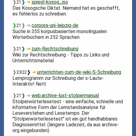
❱
❱
➜
spiegl-kosog_iso
21
Das Kosogsche Diktat. Niemand hat es geschafft,
es fehlerlos zu schreiben.
❱
❱
➜
corpora-uni-leipzig-de
21
Suche in 355 korpusbasierten monolingualen
Wörterbüchern in 252 Sprachen
❱
❱
➜
zum-Rechtschreibung
21
Wiki zur Rechtschreibung - Tipps zu Links und
Unterrichtsmaterial
❱
❱
➜
unterrichten-zum-de-wiki-S-Schreibung
23Q2
Lernprogramm zur Schreibung der s-Laute-
Interaktiv! Nett
❱
❱
➜
web.archive-lust-stolpermanual
21
Stolperwörterlesetest - eine einfache, schnelle und
informative Form der Lernstandsanalyse für
Leseverstehen und Lesetempo. Der
"Stolperwörterlesetest" ist ein gut handhabbares
Diagnosemittel. (längere Ladezeit, da aus archive-
org eingebunden)