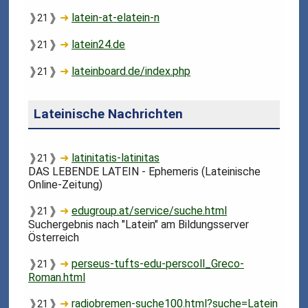
❱
❱
➜
latein-at-elatein-n
21
❱
❱
➜
latein24.de
21
❱
❱
➜
lateinboard.de/index.php
21
Lateinische Nachrichten
❱
❱
➜
latinitatis-latinitas
21
DAS LEBENDE LATEIN - Ephemeris (Lateinische
Online-Zeitung)
❱
❱
➜
edugroup.at/service/suche.html
21
Suchergebnis nach "Latein" am Bildungsserver
Österreich
❱
❱
➜
perseus-tufts-edu-perscoll_Greco-
21
Roman.html
❱
❱
➜
radiobremen-suche100.html?suche=Latein
21