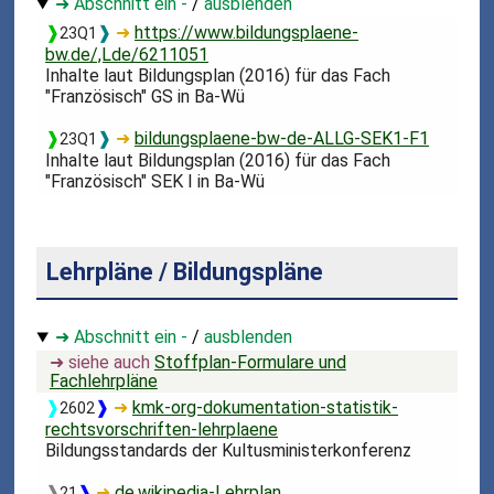
➜ Abschnitt ein -
/
ausblenden
❱
❱
➜
https://www.bildungsplaene-
23Q1
bw.de/,Lde/6211051
Inhalte laut Bildungsplan (2016) für das Fach
"Französisch" GS in Ba-Wü
❱
❱
➜
bildungsplaene-bw-de-ALLG-SEK1-F1
23Q1
Inhalte laut Bildungsplan (2016) für das Fach
"Französisch" SEK I in Ba-Wü
Lehrpläne / Bildungspläne
➜ Abschnitt ein -
/
ausblenden
➜ siehe auch
Stoffplan-Formulare und
Fachlehrpläne
❱
❱
➜
kmk-org-dokumentation-statistik-
2602
rechtsvorschriften-lehrplaene
Bildungsstandards der Kultusministerkonferenz
❱
❱
➜
de.wikipedia-Lehrplan
21