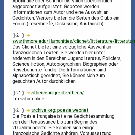
Apollinaire über Sénghor bis Villon Übersichtlich
angeordnet aufgelistet. Geboten werden
Informationen zum Autor und eine Auswahl an
Gedichten. Weiters bieten die Seiten des Clubs ein
Forum (Leserbriefe, Diskussion, Austausch)
❱
❱
➜
21
swarthmore.edu/Humanities/clicnet/litterature/litteratur
Das Clicnet bietet eine vorzügliche Auswahl an
französischen Texten. Sie werden hier unter
anderem in den Bereichen Jugendliteratur, Policiers,
Science fiction, Autobiographien, Biographien oder
Reiseberichte fündig. Die Informationen sind
alphabetisch geordnet, Sie können sich zum
gesuchten Autor durchklicken
❱
❱
➜
athena-unige-ch-athena/
21
Literatur online
❱
❱
➜
archive-org: poesie.webnet
21
Die Poésie française ist eine Gedichtesammlung
von der Renaissance bis zum Beginn des
20.Jahrhunderts. Sie können sich einige
französische Gedichte anhören, Voraussetzung