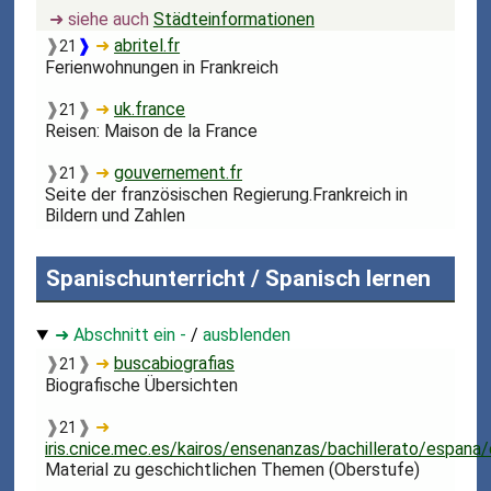
➜ siehe auch
Städteinformationen
❱
❱
➜
abritel.fr
21
Ferienwohnungen in Frankreich
❱
❱
➜
uk.france
21
Reisen: Maison de la France
❱
❱
➜
gouvernement.fr
21
Seite der französischen Regierung.Frankreich in
Bildern und Zahlen
Spanischunterricht / Spanisch lernen
➜ Abschnitt ein -
/
ausblenden
❱
❱
➜
buscabiografias
21
Biografische Übersichten
❱
❱
➜
21
iris.cnice.mec.es/kairos/ensenanzas/bachillerato/espana
Material zu geschichtlichen Themen (Oberstufe)