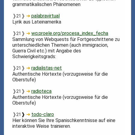
grammatikalischen Phänomenen
❱
❱
➜
palabravirtual
21
Lyrik aus Lateinamerika
❱
❱
➜
wq.proele.org/procesa_index_fecha
21
Sammlung von Webquests für Fortgeschrittene zu
unterschiedlichen Themen (auch immigracion,
Guerra Civil etc.) mit Angabe des
Schwierigkeitsgrads:
❱
❱
➜
radialistas-net
21
Authentische Hörtexte (vorzugsweise für die
Oberstufe)
❱
❱
➜
radioteca
21
Authentische Hörtexte (vorzugsweise für die
Oberstufe)
❱
❱
➜
todo-claro
21
Hier können Sie Ihre Spanischkenntnisse auf eine
interaktive Weise trainieren.