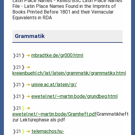
Latin Place Names - RBMS/BSC Latin Place Names
File - Latin Place Names Found in the Imprints of
Books Printed Before 1801 and their Vernacular
Equivalents in RDA
Grammatik
❱
❱
➜
mbradtke.de/gr000.html
21
❱
❱
➜
21
kreienbuehl.ch/lat/latein/grammatik/grammatikx.html
❱
❱
➜
univie.ac.at/latein/gr/
21
❱
❱
➜
ewetel.net/~martin.bode/grundbeg.html
21
❱
❱
➜
21
ewetel.net/~martin.bode/Gramheft.pdf
Grammatikheft
zur Lektürephase als pdf
❱
❱
➜
telemachos.hu-
21