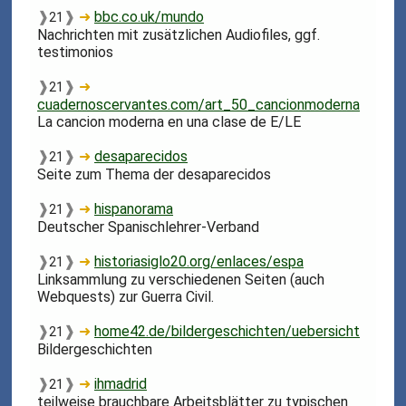
❱
❱
➜
bbc.co.uk/mundo
21
Nachrichten mit zusätzlichen Audiofiles, ggf.
testimonios
❱
❱
➜
21
cuadernoscervantes.com/art_50_cancionmoderna
La cancion moderna en una clase de E/LE
❱
❱
➜
desaparecidos
21
Seite zum Thema der desaparecidos
❱
❱
➜
hispanorama
21
Deutscher Spanischlehrer-Verband
❱
❱
➜
historiasiglo20.org/enlaces/espa
21
Linksammlung zu verschiedenen Seiten (auch
Webquests) zur Guerra Civil.
❱
❱
➜
home42.de/bildergeschichten/uebersicht
21
Bildergeschichten
❱
❱
➜
ihmadrid
21
teilweise brauchbare Arbeitsblätter zu typischen