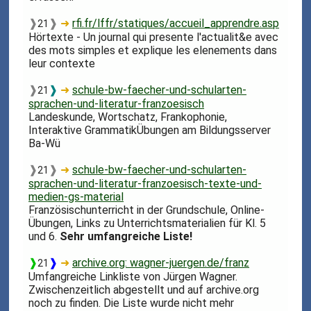
❱
❱
➜
rfi.fr/lffr/statiques/accueil_apprendre.asp
21
Hörtexte - Un journal qui presente l'actualit&e avec
des mots simples et explique les elenements dans
leur contexte
❱
❱
➜
schule-bw-faecher-und-schularten-
21
sprachen-und-literatur-franzoesisch
Landeskunde, Wortschatz, Frankophonie,
Interaktive GrammatikÜbungen am Bildungsserver
Ba-Wü
❱
❱
➜
schule-bw-faecher-und-schularten-
21
sprachen-und-literatur-franzoesisch-texte-und-
medien-gs-material
Französischunterricht in der Grundschule, Online-
Übungen, Links zu Unterrichtsmaterialien für Kl. 5
und 6.
Sehr umfangreiche Liste!
❱
❱
➜
archive.org: wagner-juergen.de/franz
21
Umfangreiche Linkliste von Jürgen Wagner.
Zwischenzeitlich abgestellt und auf archive.org
noch zu finden. Die Liste wurde nicht mehr