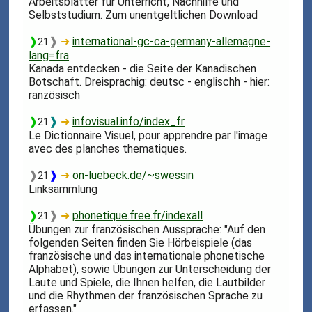
Arbeitsblätter für Unterricht, Nachhilfe und
Selbststudium. Zum unentgeltlichen Download
❱
❱
➜
international-gc-ca-germany-allemagne-
21
lang=fra
Kanada entdecken - die Seite der Kanadischen
Botschaft. Dreisprachig: deutsc - englischh - hier:
ranzösisch
❱
❱
➜
infovisual.info/index_fr
21
Le Dictionnaire Visuel, pour apprendre par l'image
avec des planches thematiques.
❱
❱
➜
on-luebeck.de/~swessin
21
Linksammlung
❱
❱
➜
phonetique.free.fr/indexall
21
Übungen zur französischen Aussprache: "Auf den
folgenden Seiten finden Sie Hörbeispiele (das
französische und das internationale phonetische
Alphabet), sowie Übungen zur Unterscheidung der
Laute und Spiele, die Ihnen helfen, die Lautbilder
und die Rhythmen der französischen Sprache zu
erfassen."