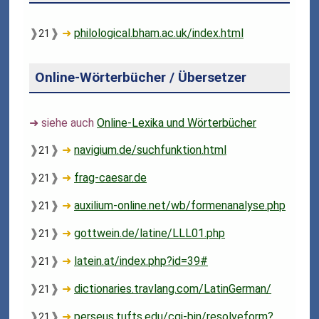
❱
❱
➜
philological.bham.ac.uk/index.html
21
Online-Wörterbücher / Übersetzer
➜ siehe auch
Online-Lexika und Wörterbücher
❱
❱
➜
navigium.de/suchfunktion.html
21
❱
❱
➜
frag-caesar.de
21
❱
❱
➜
auxilium-online.net/wb/formenanalyse.php
21
❱
❱
➜
gottwein.de/latine/LLL01.php
21
❱
❱
➜
latein.at/index.php?id=39#
21
❱
❱
➜
dictionaries.travlang.com/LatinGerman/
21
❱
❱
➜
perseus.tufts.edu/cgi-bin/resolveform?
21