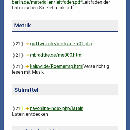
berlin.de/materialien/leitfaden.pdf
Leitfaden der
Lateinischen Satzlehre als pdf
Metrik
❱
❱
➜
gottwein.de/metr/metr01.php
21
❱
❱
➜
mbradtke.de/me000.html
21
❱
❱
➜
kaluwi.de/Roemerrap.html
Verse richtig
21
lesen mit Musik
Stilmittel
❱
❱
➜
navonline-index.php/latein
21
Latein entdecken