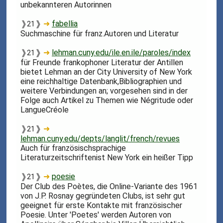
unbekannteren Autorinnen
❱
❱
➜
fabellia
21
Suchmaschine für franz.Autoren und Literatur
❱
❱
➜
lehman.cuny.edu/ile.en.ile/paroles/index
21
für Freunde frankophoner Literatur der Antillen
bietet Lehman an der City University of New York
eine reichhaltige Datenbank,Bibliographien und
weitere Verbindungen an; vorgesehen sind in der
Folge auch Artikel zu Themen wie Négritude oder
LangueCréole
❱
❱
➜
21
lehman.cuny.edu/depts/langlit/french/revues
Auch für französischsprachige
Literaturzeitschriftenist New York ein heißer Tipp
❱
❱
➜
poesie
21
Der Club des Poètes, die Online-Variante des 1961
von J.P. Rosnay gegründeten Clubs, ist sehr gut
geeignet für erste Kontakte mit französischer
Poesie. Unter 'Poetes' werden Autoren von