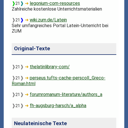
❱
❱
➜
legonium-com-resources
21
Zahlreiche kostenlose Unterrichtsmaterialien
❱
❱
➜
wiki.zum.de/Latein
21
Sehr umfangreiches Portal Latein-Unterricht bei
ZUM
Original-Texte
❱
❱
➜
thelatinlibrary-com/
21
❱
❱
➜
perseus.tufts-cache-perscoll_Greco-
21
Roman.html
❱
❱
➜
forumromanum-literature/authors_a
21
❱
❱
➜
fh-augsburg-harsch/a_alpha
21
Neulateinische Texte