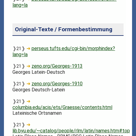
lang=la
Original-Texte / Formenbestimmung
❱
❱
➜
perseus.tufts.edu/cgi-bin/morphindex?
21
lang=la
❱
❱
➜
zeno.org/Georges-1913
21
Georges Latein-Deutsch
❱
❱
➜
zeno.org/Georges-1910
21
Georges Deutsch-Latein
❱
❱
➜
21
columbia.edu/acis/ets/Graesse/contents.html
Lateinische Ortsnamen
❱
❱
➜
21
lib.byu.edu/~catalog/people/rlm/latin/names.htm#top