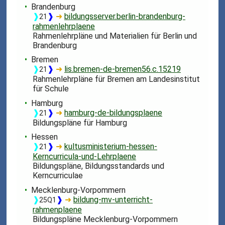
Brandenburg
❱
❱
➜
bildungsserver.berlin-brandenburg-
21
rahmenlehrplaene
Rahmenlehrpläne und Materialien für Berlin und
Brandenburg
Bremen
❱
❱
➜
lis.bremen-de-bremen56.c.15219
21
Rahmenlehrpläne für Bremen am Landesinstitut
für Schule
Hamburg
❱
❱
➜
hamburg-de-bildungsplaene
21
Bildungspläne für Hamburg
Hessen
❱
❱
➜
kultusministerium-hessen-
21
Kerncurricula-und-Lehrplaene
Bildungspläne, Bildungsstandards und
Kerncurriculae
Mecklenburg-Vorpommern
❱
❱
➜
bildung-mv-unterricht-
25Q1
rahmenplaene
Bildungspläne Mecklenburg-Vorpommern