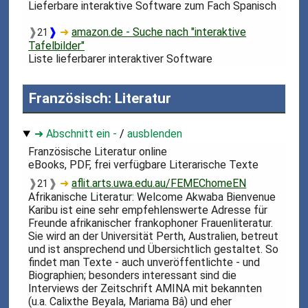
Lieferbare interaktive Software zum Fach Spanisch
❱
❱
➜
amazon.de - Suche nach "interaktive
21
Tafelbilder"
Liste lieferbarer interaktiver Software
Französisch: Literatur
➜ Abschnitt ein -
/
ausblenden
Französische Literatur online
eBooks, PDF, frei verfügbare Literarische Texte
❱
❱
➜
aflit.arts.uwa.edu.au/FEMEChomeEN
21
Afrikanische Literatur: Welcome Akwaba Bienvenue
Karibu ist eine sehr empfehlenswerte Adresse für
Freunde afrikanischer frankophoner Frauenliteratur.
Sie wird an der Universität Perth, Australien, betreut
und ist ansprechend und Übersichtlich gestaltet. So
findet man Texte - auch unveröffentlichte - und
Biographien; besonders interessant sind die
Interviews der Zeitschrift AMINA mit bekannten
(u.a. Calixthe Beyala, Mariama Bâ) und eher