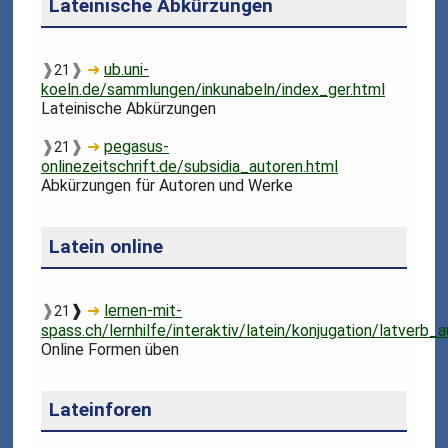
Lateinische Abkürzungen
❱
❱
➜
ub.uni-
21
koeln.de/sammlungen/inkunabeln/index_ger.html
Lateinische Abkürzungen
❱
❱
➜
pegasus-
21
onlinezeitschrift.de/subsidia_autoren.html
Abkürzungen für Autoren und Werke
Latein online
❱
❱
➜
lernen-mit-
21
spass.ch/lernhilfe/interaktiv/latein/konjugation/latverb_
Online Formen üben
Lateinforen