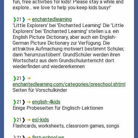
fun, free activities for kids! Please stay a while and
explore... we love to help you keep kids busy!'
❱
❱
➜
enchantedlearning
21
'Little Explorers' bei 'Enchanted Learning' Die 'Little
Explorers' bei 'Enchanted Learning' stellen u.a. ein
English Picture Dictionary, aber auch ein English-
German Picture Dictionary zur Verfügung. Die
attraktive Aufmachung motiviert bestimmt Schüler,
darin 'herumzustöbern'. GrundSchüler werden ihren
Wortschatz aus dem Grundschulunterricht dort
wiederfinden und wiedererkennen
❱
❱
➜
21
enchantedlearning.com/categories/preschool.shtml
Seiten für Vorschulkinder
❱
❱
➜
english-4kids
21
Einige Probeseiten für Englisch-Lektionen
❱
❱
➜
esl-kids
21
Flashcards, worksheets, classroom games, songs
❱
❱
➜
first-school.ws
21