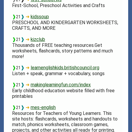
First-School, Preschool Activities and Crafts
❱
❱
➜
kidssoup
21
PRESCHOOL AND KINDERGARTEN WORKSHEETS,
CRAFTS, AND MORE
❱
❱
➜
kizclub
21
Thousands of FREE teaching resources.Get
worksheets, flashcards, story patterns and much
more!
❱
❱
➜
learnenglishkids.britishcouncil.org
21
Listen + speak, grammar + vocabulary, songs
❱
❱
➜
makinglearningfun.com/index
21
Early childhood education website filled with free
printables
❱
❱
➜
mes-english
21
Resources for Teachers of Young Learners. This
site hosts: flashcards, worksheets and handouts to
match, phonics worksheets, classroom games,
projects, and other activities all ready for printing.