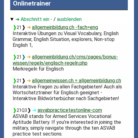
Onlinetrainer
➜ Abschnitt ein -
/
ausblenden
❱
❱
➜
allgemeinbildung.ch -fach=eng
21
Interaktive Übungen zu Visual Vocabulary, English
Grammar, English Situation, explorers, Non-stop
English 1,
❱
❱
➜
allgemeinbildung.ch/cms/pages/bonus-
21
wissen/regeln/englisch-regeln.php
Merkregeln für Englisch
❱
❱
➜
allgemeinwissen.ch = allgemeinbildung.ch
21
Interaktive Fragen zu allen Fachgebieten! Auch als
Wortschatztrainer für Englisch geeignet -
Interaktive Bildwörterbücher nach Sachgebieten!
❱
❱
➜
asvabpracticetestonline-com
21Q3
ASVAB stands for Armed Services Vocational
Aptitude Battery. If you’re interested in joining the
military, simply navigate through the ten ASVAB
practice test sections.