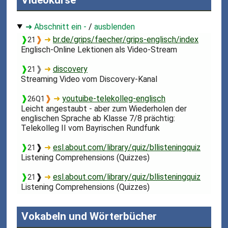
Videokurse
➜ Abschnitt ein -
/
ausblenden
❱
❱
➜
br.de/grips/faecher/grips-englisch/index
21
Englisch-Online Lektionen als Video-Stream
❱
❱
➜
discovery
21
Streaming Video vom Discovery-Kanal
❱
❱
➜
youtuibe-telekolleg-englisch
26Q1
Leicht angestaubt - aber zum Wiederholen der
englischen Sprache ab Klasse 7/8 prächtig:
Telekolleg II vom Bayrischen Rundfunk
❱
❱
➜
esl.about.com/library/quiz/bllisteningquiz
21
Listening Comprehensions (Quizzes)
❱
❱
➜
esl.about.com/library/quiz/bllisteningquiz
21
Listening Comprehensions (Quizzes)
Vokabeln und Wörterbücher