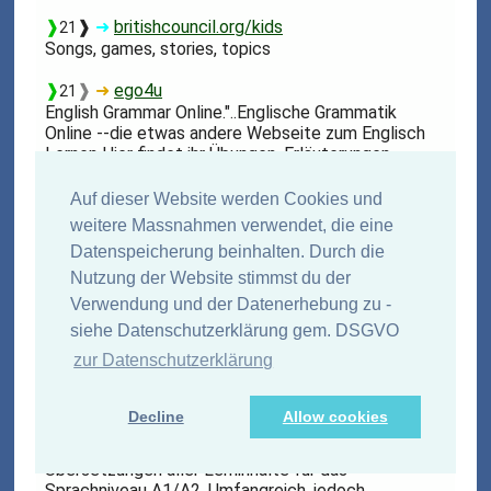
❱
❱
➜
britishcouncil.org/kids
21
Songs, games, stories, topics
❱
❱
➜
ego4u
21
English Grammar Online."..Englische Grammatik
Online --die etwas andere Webseite zum Englisch
Lernen Hier findet ihr Übungen, Erläuterungen,
Spiele, Links, Bücher und vieles mehr rund um die
englische Sprache.."
Auf dieser Website werden Cookies und
weitere Massnahmen verwendet, die eine
❱
❱
➜
english-4u
21
Datenspeicherung beinhalten. Durch die
Interaktive Übungen zu Englisch (ausfüllen von
Nutzung der Website stimmst du der
Lückentexten): Grammar, Vocabulary, Countries &
Cities, Quizzes & Texts, Crosswords, Irregular
Verwendung und der Datenerhebung zu -
Verbs..
siehe Datenschutzerklärung gem. DSGVO
zur Datenschutzerklärung
❱
❱
➜
englisch-hilfen
21
Englisch-Übungen - Lückentexte mit Rückmeldung
Decline
Allow cookies
❱
❱
➜
englisch-lernen-online
21
Englisch Lernen Online - mit deutschen
Übersetzungen aller Lerninhalte für das
Sprachniveau A1/A2. Umfangreich, jedoch