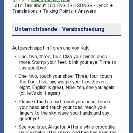
Let's Talk about 100 ENGLISH SONGS - Lyrics +
Translations + Talking Points + Answers
Unterrichtsende - Verabschiedung
Aufgeschnappt in Foren und von KuK
One, two, three, four. Clap your hands ones
more. Stamp your feet, blink your eye. Time to
say goodbye
One, two, touch your shoe, Three, four, touch
the floor, Five, six, wiggle your hips, Seven,
eight, English is great, Nine, ten, see you again
(or: let's do it again)
Please stand up and touch your nose, touch
your head and touch your toes, reach your
fingers to the sky, wave your hands and say
goodbye!
See you later, Alligator. After a while crocodile.
Give a shake little snake. And bye bye says the