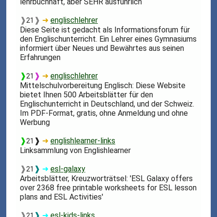
lehrbuchhaft, aber SEHR ausführlich
❱
❱
➜
englischlehrer
21
Diese Seite ist gedacht als Informationsforum für
den Englischunterricht. Ein Lehrer eines Gymnasiums
informiert über Neues und Bewährtes aus seinen
Erfahrungen
❱
❱
➜
englischlehrer
21
Mittelschulvorbereitung Englisch: Diese Website
bietet Ihnen 500 Arbeitsblätter für den
Englischunterricht in Deutschland, und der Schweiz.
Im PDF-Format, gratis, ohne Anmeldung und ohne
Werbung
❱
❱
➜
englishlearner-links
21
Linksammlung von Englishlearner
❱
❱
➜
esl-galaxy
21
Arbeitsblätter, Kreuzworträtsel: 'ESL Galaxy offers
over 2368 free printable worksheets for ESL lesson
plans and ESL Activities'
❱
❱
➜
esl-kids-links
21