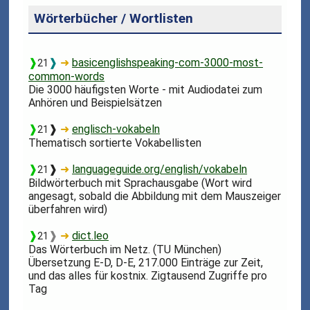
Wörterbücher / Wortlisten
❱
❱
➜
basicenglishspeaking-com-3000-most-
21
common-words
Die 3000 häufigsten Worte - mit Audiodatei zum
Anhören und Beispielsätzen
❱
❱
➜
englisch-vokabeln
21
Thematisch sortierte Vokabellisten
❱
❱
➜
languageguide.org/english/vokabeln
21
Bildwörterbuch mit Sprachausgabe (Wort wird
angesagt, sobald die Abbildung mit dem Mauszeiger
überfahren wird)
❱
❱
➜
dict.leo
21
Das Wörterbuch im Netz. (TU München)
Übersetzung E-D, D-E, 217.000 Einträge zur Zeit,
und das alles für kostnix. Zigtausend Zugriffe pro
Tag