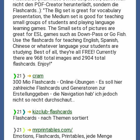
nicht den PDF-Creator herunterlädt, sondern die
Flashcards...): "The Big set is great for vocabulary
presentation, the Medium set is good for teaching
small groups of students and playing language
learning games. The Small sets of pictures are
great for ESL games such as Down-Pass or Go Fish.
Use the flashcards for teaching English, Spanish,
Chinese or whatever language your students are
studying. Best of all, they're all FREE! Currently
there are 968 total images and 2904 total
flashcards. Enjoy!"
❱
❱
➜
cram
21
300 Mio Flashcards - Online-Übungen - Es soll hier
zahlreiche Flashcards und Generatoren zur
Erstellunggeben - die Navigation hab' ich jedoch
nicht so recht durchschaut...
❱
❱
➜
kizclub-flashcards
21
Flashcards - nach Themen sortiert
❱
❱
➜
mrprintables.com/
21
Emotions, Flashcards, Printables, jede Menge