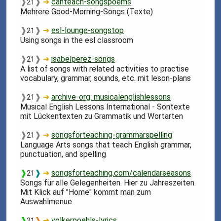
❱
❱
➜
canteach-songspoems
21
Mehrere Good-Morning-Songs (Texte)
❱
❱
➜
esl-lounge-songstop
21
Using songs in the esl classroom
❱
❱
➜
isabelperez-songs
21
A list of songs with related activities to practise
vocabulary, grammar, sounds, etc. mit leson-plans
❱
❱
➜
archive-org: musicalenglishlessons
21
Musical English Lessons International - Sontexte
mit Lückentexten zu Grammatik und Wortarten
❱
❱
➜
songsforteaching-grammarspelling
21
Language Arts songs that teach English grammar,
punctuation, and spelling
❱
❱
➜
songsforteaching.com/calendarseasons
21
Songs für alle Gelegenheiten. Hier zu Jahreszeiten.
Mit Klick auf "Home" kommt man zum
Auswahlmenue
❱
❱
➜
volkerpoehls-lyrics
21