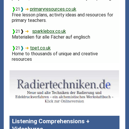
❱
❱
➜
primaryresources.co.uk
21
Free lesson plans, activity ideas and resources for
primary teachers.
❱
❱
➜
sparklebox.co.uk
21
Materialien für alle Fächer auf englisch
❱
❱
➜
tpet.co.uk
21
Home to thousands of unique and creative
resources
Listening Comprehensions +