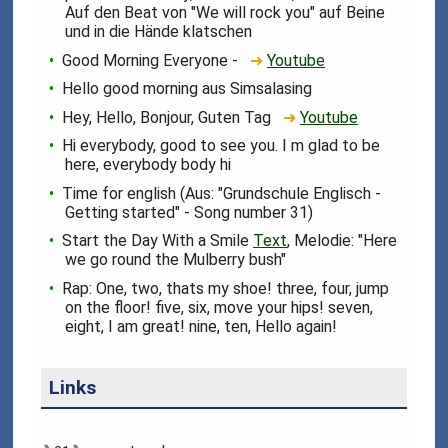
Auf den Beat von "We will rock you" auf Beine
und in die Hände klatschen
Good Morning Everyone -
➜
Youtube
Hello good morning aus Simsalasing
Hey, Hello, Bonjour, Guten Tag
➜
Youtube
Hi everybody, good to see you. I m glad to be
here, everybody body hi
Time for english (Aus: "Grundschule Englisch -
Getting started" - Song number 31)
Start the Day With a Smile
Text
, Melodie: "Here
we go round the Mulberry bush"
Rap: One, two, thats my shoe! three, four, jump
on the floor! five, six, move your hips! seven,
eight, I am great! nine, ten, Hello again!
Links