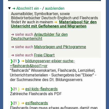
➜ Abschnitt ein -
/
ausblenden
Ausmalbilder, Symbolkarten, sowie
Bildwörterbücher Deutsch-Englisch und Flashcards
findet ihr auch in meinem
➜
Materialpool für den
Unterricht mit Geflohenen und Migranten
➜ siehe auch
Anlautbilder für den
Deutschunterricht
➜ siehe auch
Malvorlagen und Piktogramme
➜ siehe auch
Freie Clipart
❱
❱
➜
bildungsserver-elixier-suche-
21
=flashcards&bool1=or
"flashcards" Wissenskarten, Flashcards, Lernzirkel,
Unterrichtsmaterialien - Suchergebnis bei "Elixier" -
der Suchmaschine des Dt. Bildungsservers
❱
❱
➜
esl-kids-flashcards
21
Zahlreiche Flashcards als PDF
❱
❱
➜
eslflashcards
21
Flashcards (man muss etwas aufpassen, damit man