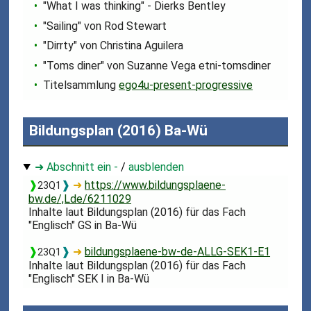
"What I was thinking" - Dierks Bentley
"Sailing" von Rod Stewart
"Dirrty" von Christina Aguilera
"Toms diner" von Suzanne Vega etni-tomsdiner
Titelsammlung
ego4u-present-progressive
Bildungsplan (2016) Ba-Wü
➜ Abschnitt ein -
/
ausblenden
❱
❱
➜
https://www.bildungsplaene-
23Q1
bw.de/,Lde/6211029
Inhalte laut Bildungsplan (2016) für das Fach
"Englisch" GS in Ba-Wü
❱
❱
➜
bildungsplaene-bw-de-ALLG-SEK1-E1
23Q1
Inhalte laut Bildungsplan (2016) für das Fach
"Englisch" SEK I in Ba-Wü