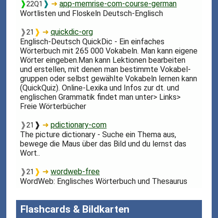
❱
❱
➜
app-memrise-com-course-german
22Q1
Wortlisten und Floskeln Deutsch-Englisch
❱
❱
➜
quickdic-org
21
Englisch-Deutsch QuickDic - Ein einfaches
Wörterbuch mit 265 000 Vokabeln. Man kann eigene
Wörter eingeben.Man kann Lektionen bearbeiten
und erstellen, mit denen man bestimmte Vokabel-
gruppen oder selbst gewählte Vokabeln lernen kann
(QuickQuiz). Online-Lexika und Infos zur dt. und
englischen Grammatik findet man unter> Links>
Freie Wörterbücher
❱
❱
➜
pdictionary-com
21
The picture dictionary - Suche ein Thema aus,
bewege die Maus über das Bild und du lernst das
Wort..
❱
❱
➜
wordweb-free
21
WordWeb: Englisches Wörterbuch und Thesaurus
Flashcards & Bildkarten