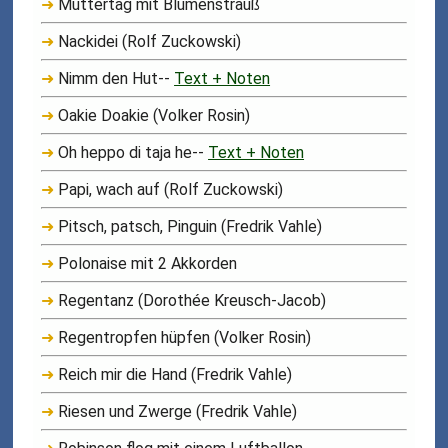
➜
Muttertag mit Blumenstrauß
➜
Nackidei (Rolf Zuckowski)
➜
Nimm den Hut--
Text + Noten
➜
Oakie Doakie (Volker Rosin)
➜
Oh heppo di taja he--
Text + Noten
➜
Papi, wach auf (Rolf Zuckowski)
➜
Pitsch, patsch, Pinguin (Fredrik Vahle)
➜
Polonaise mit 2 Akkorden
➜
Regentanz (Dorothée Kreusch-Jacob)
➜
Regentropfen hüpfen (Volker Rosin)
➜
Reich mir die Hand (Fredrik Vahle)
➜
Riesen und Zwerge (Fredrik Vahle)