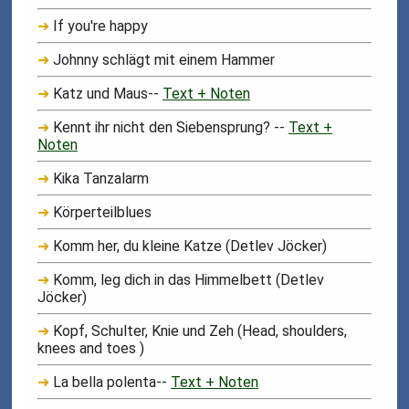
➜
If you're happy
➜
Johnny schlägt mit einem Hammer
➜
Katz und Maus--
Text + Noten
➜
Kennt ihr nicht den Siebensprung? --
Text +
Noten
➜
Kika Tanzalarm
➜
Körperteilblues
➜
Komm her, du kleine Katze (Detlev Jöcker)
➜
Komm, leg dich in das Himmelbett (Detlev
Jöcker)
➜
Kopf, Schulter, Knie und Zeh (Head, shoulders,
knees and toes )
➜
La bella polenta--
Text + Noten