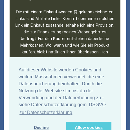
Die mit einem Einkaufswagen 🛒 gekennzeichneten
Links sind Affiliate Links. Kommt über einen solchen
Link ein Einkauf zustande, erhalte ich eine Provision,
die zur Finanzierung meines Webangebotes
beiträgt. Für den Käufer entstehen dabei keine
Mehrkosten. Wo, wann und wie Sie ein Produkt
kaufen, bleibt natürlich Ihnen überlassen - ich
empfehle, sich durch den Link zu informieren - um
anschließend im lokalen (Buch)handel einzukaufen.
Auf dieser Website werden Cookies und
Amazon und das Amazon-Logo sind Warenzeichen
weitere Massnahmen verwendet, die eine
von Amazon.com, Inc. oder eines seiner
Datenspeicherung beinhalten. Durch die
verbundenen Unternehmen. Entsprechende Links
Nutzung der Website stimmst du der
sind mit einem Einkaufswagen gekennzeichnet 🛒.
Verwendung und der Datenerhebung zu -
Wenn ihr auf einen Amazon-Link klickt, verwendet
siehe Datenschutzerklärung gem. DSGVO
Amazon Cookies, speichert IP und Zugriffsdaten.
Siehe
➜
Datenschutzerklärung
zur Datenschutzerklärung
Viel Erfolg beim Stöbern und ... "don't judge a book
Decline
Allow cookies