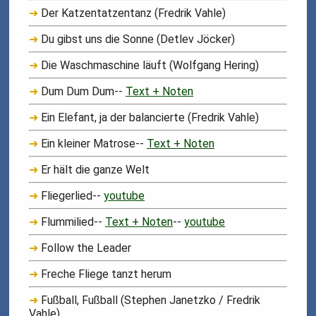
➜
Der Katzentatzentanz (Fredrik Vahle)
➜
Du gibst uns die Sonne (Detlev Jöcker)
➜
Die Waschmaschine läuft (Wolfgang Hering)
➜
Dum Dum Dum--
Text + Noten
➜
Ein Elefant, ja der balancierte (Fredrik Vahle)
➜
Ein kleiner Matrose--
Text + Noten
➜
Er hält die ganze Welt
➜
Fliegerlied--
youtube
➜
Flummilied--
Text + Noten
--
youtube
➜
Follow the Leader
➜
Freche Fliege tanzt herum
➜
Fußball, Fußball (Stephen Janetzko / Fredrik
Vahle)