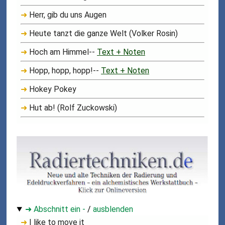
➜
Herr, gib du uns Augen
➜
Heute tanzt die ganze Welt (Volker Rosin)
➜
Hoch am Himmel--
Text + Noten
➜
Hopp, hopp, hopp!--
Text + Noten
➜
Hokey Pokey
➜
Hut ab! (Rolf Zuckowski)
➜ Abschnitt ein -
/
ausblenden
➜
I like to move it