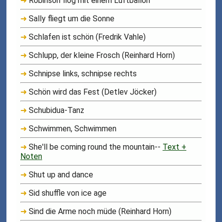
➜
Robinson flog mit einem Luftballon
➜
Sally fliegt um die Sonne
➜
Schlafen ist schön (Fredrik Vahle)
➜
Schlupp, der kleine Frosch (Reinhard Horn)
➜
Schnipse links, schnipse rechts
➜
Schön wird das Fest (Detlev Jöcker)
➜
Schubidua-Tanz
➜
Schwimmen, Schwimmen
➜
She'll be coming round the mountain--
Text +
Noten
➜
Shut up and dance
➜
Sid shuffle von ice age
➜
Sind die Arme noch müde (Reinhard Horn)