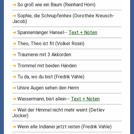
➜
So groß wie ein Baum (Reinhard Horn)
➜
Sophie, die Schnupfenhex (Dorothée Kreusch-
Jacob)
➜
Spannenlanger Hansel--
Text + Noten
➜
Theo, Theo ist fit (Volker Rosin)
➜
Träumerei mit 3 Akkorden
➜
Trommel mit beiden Händen
➜
Tu da, wo du bist (Fredrik Vahle)
➜
Unsre Augen sehen den Herrn
➜
Wassermann, bist allein--
Text + Noten
➜
Weil der Himmel nicht mehr weint (Detlev
Jöcker)
➜
Wenn alle Indianer jetzt reiten (Fredrik Vahle)