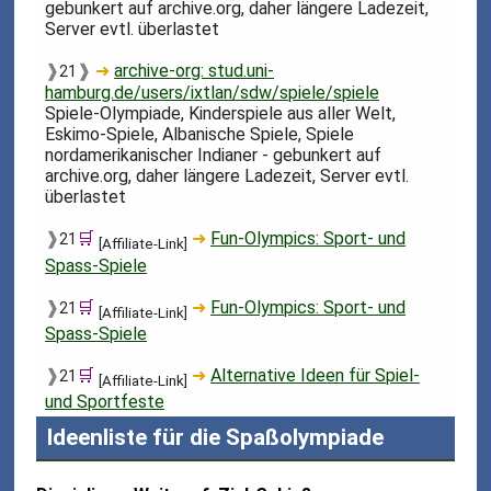
gebunkert auf archive.org, daher längere Ladezeit,
Server evtl. überlastet
❱
❱
➜
archive-org: stud.uni-
21
hamburg.de/users/ixtlan/sdw/spiele/spiele
Spiele-Olympiade, Kinderspiele aus aller Welt,
Eskimo-Spiele, Albanische Spiele, Spiele
nordamerikanischer Indianer - gebunkert auf
archive.org, daher längere Ladezeit, Server evtl.
überlastet
❱
🛒
➜
Fun-Olympics: Sport- und
21
[Affiliate-Link]
Spass-Spiele
❱
🛒
➜
Fun-Olympics: Sport- und
21
[Affiliate-Link]
Spass-Spiele
❱
🛒
➜
Alternative Ideen für Spiel-
21
[Affiliate-Link]
und Sportfeste
Ideenliste für die Spaßolympiade