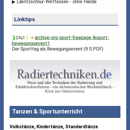
▶
Lakritzschnur-Wettessen - ohne Hände
Linktips
❱
❱
➜
archive-org-sport-freepage-lksport-
23q1
bewegungsevent1
Der Sporttag als Bewegungsevent (9 S.PDF)
Tanzen & Sportunterricht
Volkstänze, Kindertänze, Standardtänze