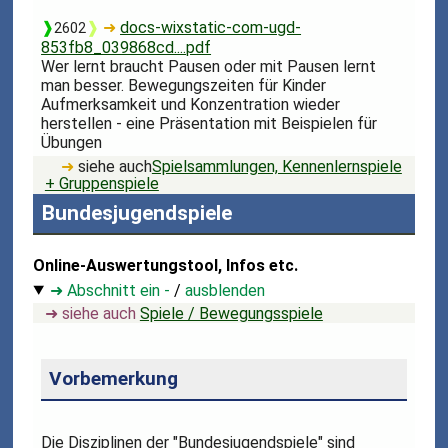
❱
❱
➜
docs-wixstatic-com-ugd-
2602
853fb8_039868cd....pdf
Wer lernt braucht Pausen oder mit Pausen lernt
man besser. Bewegungszeiten für Kinder
Aufmerksamkeit und Konzentration wieder
herstellen - eine Präsentation mit Beispielen für
Übungen
➜
siehe auch
Spielsammlungen, Kennenlernspiele
+ Gruppenspiele
Bundesjugendspiele
Online-Auswertungstool, Infos etc.
➜ Abschnitt ein -
/
ausblenden
➜ siehe auch
Spiele / Bewegungsspiele
Vorbemerkung
Die Disziplinen der "Bundesjugendspiele" sind