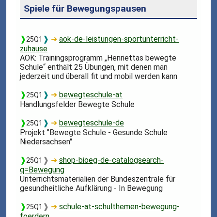
Spiele für Bewegungspausen
❱
❱
➜
aok-de-leistungen-sportunterricht-
25Q1
zuhause
AOK: Trainingsprogramm „Henriettas bewegte
Schule“ enthält 25 Übungen, mit denen man
jederzeit und überall fit und mobil werden kann
❱
❱
➜
bewegteschule-at
25Q1
Handlungsfelder Bewegte Schule
❱
❱
➜
bewegteschule-de
25Q1
Projekt "Bewegte Schule - Gesunde Schule
Niedersachsen"
❱
❱
➜
shop-bioeg-de-catalogsearch-
25Q1
q=Bewegung
Unterrichtsmaterialien der Bundeszentrale für
gesundheitliche Aufklärung - In Bewegung
❱
❱
➜
schule-at-schulthemen-bewegung-
25Q1
foerdern