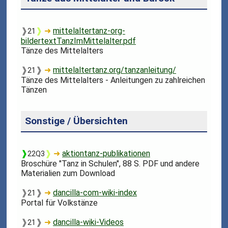
❱
❱
➜
mittelaltertanz-org-
21
bildertextTanzImMittelalter.pdf
Tänze des Mittelalters
❱
❱
➜
mittelaltertanz.org/tanzanleitung/
21
Tänze des Mittelalters - Anleitungen zu zahlreichen
Tänzen
Sonstige / Übersichten
❱
❱
➜
aktiontanz-publikationen
22Q3
Broschüre "Tanz in Schulen", 88 S. PDF und andere
Materialien zum Download
❱
❱
➜
dancilla-com-wiki-index
21
Portal für Volkstänze
❱
❱
➜
dancilla-wiki-Videos
21