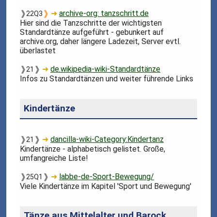
❱
❱
➜
archive-org: tanzschritt.de
22Q3
Hier sind die Tanzschritte der wichtigsten
Standardtänze aufgeführt - gebunkert auf
archive.org, daher längere Ladezeit, Server evtl.
überlastet
❱
❱
➜
de.wikipedia-wiki-Standardtänze
21
Infos zu Standardtänzen und weiter führende Links
Kindertänze
❱
❱
➜
dancilla-wiki-Category:Kindertanz
21
Kindertänze - alphabetisch gelistet. Große,
umfangreiche Liste!
❱
❱
➜
labbe-de-Sport-Bewegung/
25Q1
Viele Kindertänze im Kapitel 'Sport und Bewegung'
Tänze aus Mittelalter und Barock