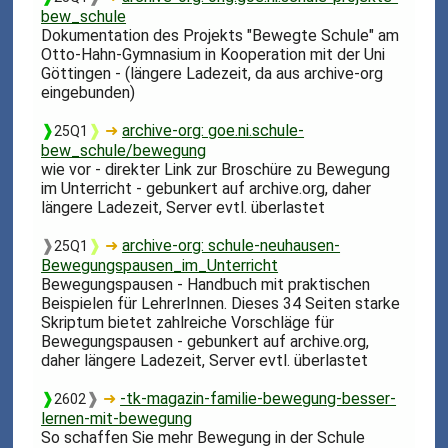
bew_schule
Dokumentation des Projekts "Bewegte Schule" am
Otto-Hahn-Gymnasium in Kooperation mit der Uni
Göttingen - (längere Ladezeit, da aus archive-org
eingebunden)
❱
❱
➜
archive-org: goe.ni.schule-
25Q1
bew_schule/bewegung
wie vor - direkter Link zur Broschüre zu Bewegung
im Unterricht - gebunkert auf archive.org, daher
längere Ladezeit, Server evtl. überlastet
❱
❱
➜
archive-org: schule-neuhausen-
25Q1
Bewegungspausen_im_Unterricht
Bewegungspausen - Handbuch mit praktischen
Beispielen für LehrerInnen. Dieses 34 Seiten starke
Skriptum bietet zahlreiche Vorschläge für
Bewegungspausen - gebunkert auf archive.org,
daher längere Ladezeit, Server evtl. überlastet
❱
❱
➜
-tk-magazin-familie-bewegung-besser-
2602
lernen-mit-bewegung
So schaffen Sie mehr Bewegung in der Schule