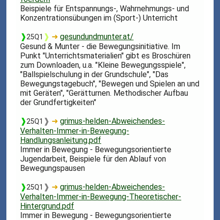
Beispiele für Entspannungs-, Wahrnehmungs- und
Konzentrationsübungen im (Sport-) Unterricht
❱
❱
➜
gesundundmunter.at/
25Q1
Gesund & Munter - die Bewegungsinitiative. Im
Punkt "Unterrichtsmaterialien" gibt es Broschüren
zum Downloaden, u.a. "Kleine Bewegungsspiele",
"Ballspielschulung in der Grundschule", "Das
Bewegungstagebuch", "Bewegen und Spielen an und
mit Geräten", "Gerätturnen. Methodischer Aufbau
der Grundfertigkeiten"
❱
❱
➜
grimus-helden-Abweichendes-
25Q1
Verhalten-Immer-in-Bewegung-
Handlungsanleitung.pdf
Immer in Bewegung - Bewegungsorientierte
Jugendarbeit, Beispiele für den Ablauf von
Bewegungspausen
❱
❱
➜
grimus-helden-Abweichendes-
25Q1
Verhalten-Immer-in-Bewegung-Theoretischer-
Hintergrund.pdf
Immer in Bewegung - Bewegungsorientierte