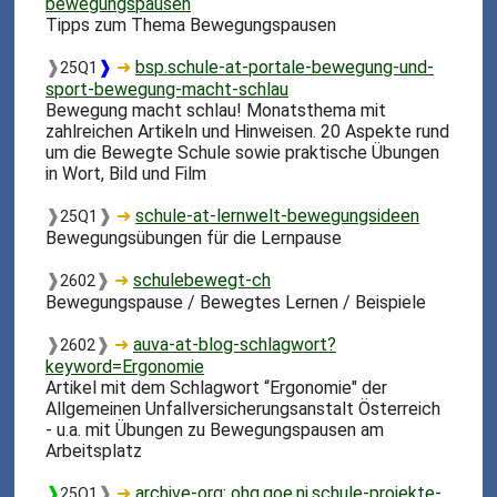
bewegungspausen
Tipps zum Thema Bewegungspausen
❱
❱
➜
bsp.schule-at-portale-bewegung-und-
25Q1
sport-bewegung-macht-schlau
Bewegung macht schlau! Monatsthema mit
zahlreichen Artikeln und Hinweisen. 20 Aspekte rund
um die Bewegte Schule sowie praktische Übungen
in Wort, Bild und Film
❱
❱
➜
schule-at-lernwelt-bewegungsideen
25Q1
Bewegungsübungen für die Lernpause
❱
❱
➜
schulebewegt-ch
2602
Bewegungspause / Bewegtes Lernen / Beispiele
❱
❱
➜
auva-at-blog-schlagwort?
2602
keyword=Ergonomie
Artikel mit dem Schlagwort “Ergonomie" der
Allgemeinen Unfallversicherungsanstalt Österreich
- u.a. mit Übungen zu Bewegungspausen am
Arbeitsplatz
❱
❱
➜
archive-org: ohg.goe.ni.schule-projekte-
25Q1