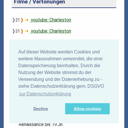
Filme / Vertonungen
❱
❱
➜
youtube: Charleston
21
❱
❱
➜
youtube: Charleston
21
❱
❱
➜
youtube: Coco Jambo
21
Auf dieser Website werden Cookies und
❱
❱
➜
youtube: Dancin' the boogie - ein
21
Schmankerl
weitere Massnahmen verwendet, die eine
Datenspeicherung beinhalten. Durch die
Nutzung der Website stimmst du der
Verwendung und der Datenerhebung zu -
Wikipedia-Artikel
siehe Datenschutzerklärung gem. DSGVO
zur Datenschutzerklärung
➜
de-wikipedia-org-wiki-Portal:Tanz
Wikipedia Portal:Tanz
Decline
Allow cookies
➜
de-wikipedia-org-wiki-Historischer_Tanz
Wikipedia: "Historischer Tanz" Tänze von
Renaissance bis 19.Jh