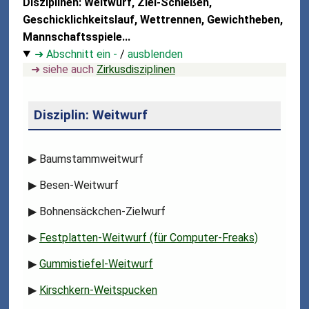
Disziplinen: Weitwurf, Ziel-Schießen,
Geschicklichkeitslauf, Wettrennen, Gewichtheben,
Mannschaftsspiele...
➜ Abschnitt ein -
/
ausblenden
➜ siehe auch
Zirkusdisziplinen
Disziplin: Weitwurf
▶
Baumstammweitwurf
▶
Besen-Weitwurf
▶
Bohnensäckchen-Zielwurf
▶
Festplatten-Weitwurf (für Computer-Freaks)
▶
Gummistiefel-Weitwurf
▶
Kirschkern-Weitspucken