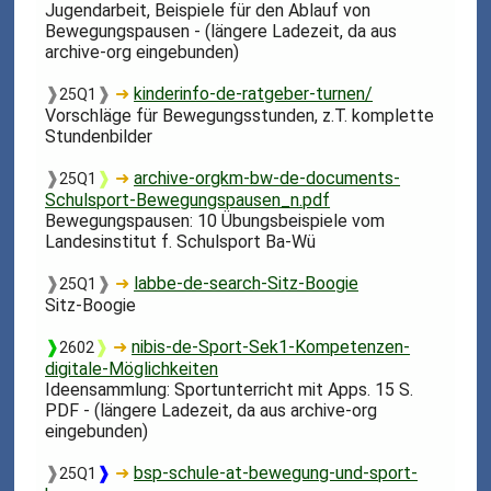
Jugendarbeit, Beispiele für den Ablauf von
Bewegungspausen - (längere Ladezeit, da aus
archive-org eingebunden)
❱
❱
➜
kinderinfo-de-ratgeber-turnen/
25Q1
Vorschläge für Bewegungsstunden, z.T. komplette
Stundenbilder
❱
❱
➜
archive-orgkm-bw-de-documents-
25Q1
Schulsport-Bewegungspausen_n.pdf
Bewegungspausen: 10 Übungsbeispiele vom
Landesinstitut f. Schulsport Ba-Wü
❱
❱
➜
labbe-de-search-Sitz-Boogie
25Q1
Sitz-Boogie
❱
❱
➜
nibis-de-Sport-Sek1-Kompetenzen-
2602
digitale-Möglichkeiten
Ideensammlung: Sportunterricht mit Apps. 15 S.
PDF - (längere Ladezeit, da aus archive-org
eingebunden)
❱
❱
➜
bsp-schule-at-bewegung-und-sport-
25Q1