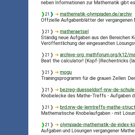
neben Informationen zur Mathematik gibt es
❱
❱
➜
mathematik-olympiaden.de/archiv
21
Offzielle Aufgabenblätter der vergangene
❱
❱
➜
matheraetsel
21
Ständig neue Aufgaben aus den Bereichen K
Veröffentlichung der eingesandten Lösung
❱
❱
➜
archive-org: mathforum.org/k12/m
21
Beat the calculator! (Kopf-)Rechentricks (l
❱
❱
➜
mogu
21
Trainingsprogramm für die grauen Zellen: Den
❱
❱
➜
bezreg-duesseldorf-nrw-de-schule
21
Knobelecke des Mathe-Treffs - Aufgaben der
❱
❱
➜
brd.nrw-de-lerntreffs-mathe-struc
21
Mathematische Knobelaufgaben - mit Lösunge
❱
❱
➜
olympiade-mathematik-de-index-kl
21
Aufgaben und Lösungen vergangener Mathe-Ol