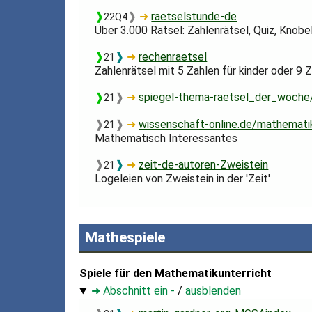
❱
❱
➜
raetselstunde-de
22Q4
Über 3.000 Rätsel: Zahlenrätsel, Quiz, Knobe
❱
❱
➜
rechenraetsel
21
Zahlenrätsel mit 5 Zahlen für kinder oder 9 
❱
❱
➜
spiegel-thema-raetsel_der_woche
21
❱
❱
➜
wissenschaft-online.de/mathemati
21
Mathematisch Interessantes
❱
❱
➜
zeit-de-autoren-Zweistein
21
Logeleien von Zweistein in der 'Zeit'
Mathespiele
Spiele für den Mathematikunterricht
➜ Abschnitt ein -
/
ausblenden