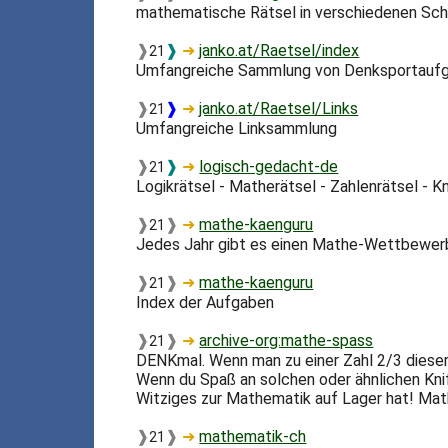
mathematische Rätsel in verschiedenen Sch
❱
❱
➜
janko.at/Raetsel/index
21
Umfangreiche Sammlung von Denksportaufga
❱
❱
➜
janko.at/Raetsel/Links
21
Umfangreiche Linksammlung
❱
❱
➜
logisch-gedacht-de
21
Logikrätsel - Matherätsel - Zahlenrätsel - K
❱
❱
➜
mathe-kaenguru
21
Jedes Jahr gibt es einen Mathe-Wettbewerb
❱
❱
➜
mathe-kaenguru
21
Index der Aufgaben
❱
❱
➜
archive-org:mathe-spass
21
DENKmal. Wenn man zu einer Zahl 2/3 dieser 
Wenn du Spaß an solchen oder ähnlichen Knif
Witziges zur Mathematik auf Lager hat! Mat
❱
❱
➜
mathematik-ch
21