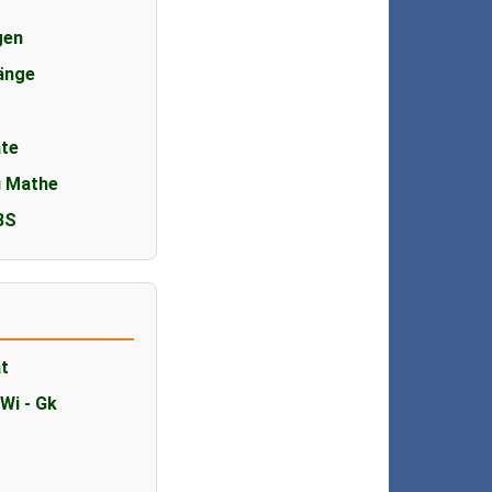
gen
änge
te
u Mathe
/BS
at
 Wi - Gk