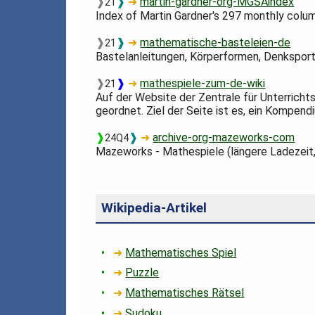
❱
❱
➜
martin-gardner-org-MGSAindex
21
Index of Martin Gardner's 297 monthly colum
❱
❱
➜
mathematische-basteleien-de
21
Bastelanleitungen, Körperformen, Denksport.
❱
❱
➜
mathespiele-zum-de-wiki
21
Auf der Website der Zentrale für Unterrich
geordnet. Ziel der Seite ist es, ein Kompend
❱
❱
➜
archive-org-mazeworks-com
24Q4
Mazeworks - Mathespiele (längere Ladezeit,
Wikipedia-Artikel
➜
Mathematisches Spiel
➜
Puzzle
➜
Mathematisches Rätsel
➜
Sudoku