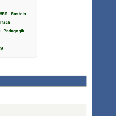
WBS - Basteln
lfach
 + Pädagogik
s
ht