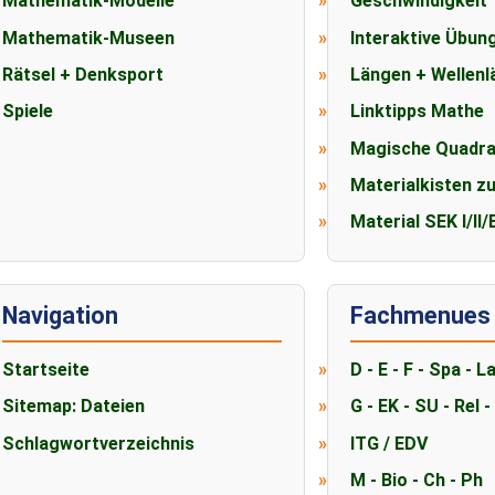
Mathematik-Modelle
Geschwindigkeit
Mathematik-Museen
Interaktive Übun
Rätsel + Denksport
Längen + Wellenl
Spiele
Linktipps Mathe
Magische Quadra
Materialkisten z
Material SEK I/II
Navigation
Fachmenues
Startseite
D - E - F - Spa - L
Sitemap: Dateien
G - EK - SU - Rel -
Schlagwortverzeichnis
ITG / EDV
M - Bio - Ch - Ph