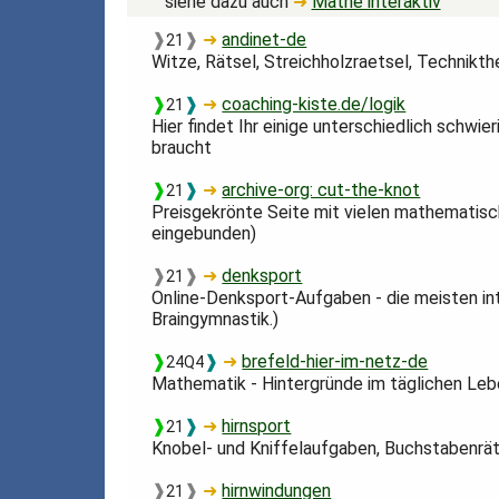
siehe dazu auch
➜
Mathe interaktiv
❱
❱
➜
andinet-de
21
Witze, Rätsel, Streichholzraetsel, Technikth
❱
❱
➜
coaching-kiste.de/logik
21
Hier findet Ihr einige unterschiedlich schw
braucht
❱
❱
➜
archive-org: cut-the-knot
21
Preisgekrönte Seite mit vielen mathematisc
eingebunden)
❱
❱
➜
denksport
21
Online-Denksport-Aufgaben - die meisten inte
Braingymnastik.)
❱
❱
➜
brefeld-hier-im-netz-de
24Q4
Mathematik - Hintergründe im täglichen Le
❱
❱
➜
hirnsport
21
Knobel- und Kniffelaufgaben, Buchstabenrät
❱
❱
➜
hirnwindungen
21