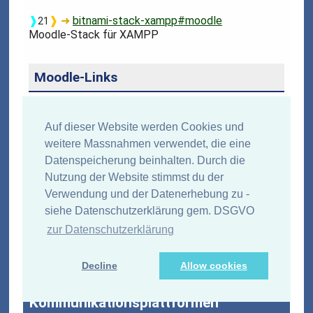
❱
❱
➜
bitnami-stack-xampp#moodle
21
Moodle-Stack für XAMPP
Moodle-Links
❱
❱
➜
open-edu-openlearn
21
Auf dieser Website werden Cookies und
Free learning resources from The Open University
weitere Massnahmen verwendet, die eine
Datenspeicherung beinhalten. Durch die
❱
❱
➜
elearning-politik
21
Ein E-Learning-Projekt der Landeszentrale für
Nutzung der Website stimmst du der
politische Bildung Ba-Wü auf Moodle-Basis
Verwendung und der Datenerhebung zu -
siehe Datenschutzerklärung gem. DSGVO
❱
❱
➜
moodle-org-sites
21
Registered moodle sites - mehr als 2000 Seiten in
zur Datenschutzerklärung
Deutschland - andere Länder auswählbar...
Decline
Allow cookies
Teamarbeit,
Kommunikationsplattformen