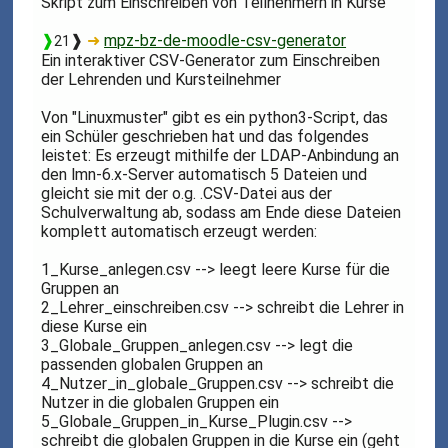
Skript zum Einschreiben von Teilnehmern in Kurse
❱
❱
➜
mpz-bz-de-moodle-csv-generator
21
Ein interaktiver CSV-Generator zum Einschreiben
der Lehrenden und Kursteilnehmer
Von "Linuxmuster" gibt es ein python3-Script, das
ein Schüler geschrieben hat und das folgendes
leistet: Es erzeugt mithilfe der LDAP-Anbindung an
den lmn-6.x-Server automatisch 5 Dateien und
gleicht sie mit der o.g. .CSV-Datei aus der
Schulverwaltung ab, sodass am Ende diese Dateien
komplett automatisch erzeugt werden:
1_Kurse_anlegen.csv --> leegt leere Kurse für die
Gruppen an
2_Lehrer_einschreiben.csv --> schreibt die Lehrer in
diese Kurse ein
3_Globale_Gruppen_anlegen.csv --> legt die
passenden globalen Gruppen an
4_Nutzer_in_globale_Gruppen.csv --> schreibt die
Nutzer in die globalen Gruppen ein
5_Globale_Gruppen_in_Kurse_Plugin.csv -->
schreibt die globalen Gruppen in die Kurse ein (geht