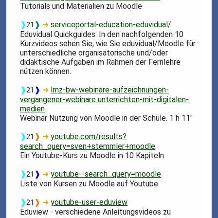
Tutorials und Materialien zu Moodle
❱
❱
➜
serviceportal-education-eduvidual/
21
Eduvidual Quickguides: In den nachfolgenden 10
Kurzvideos sehen Sie, wie Sie eduvidual/Moodle für
unterschiedliche organisatorische und/oder
didaktische Aufgaben im Rahmen der Fernlehre
nützen können.
❱
❱
➜
lmz-bw-webinare-aufzeichnungen-
21
vergangener-webinare unterrichten-mit-digitalen-
medien
Webinar Nutzung von Moodle in der Schule. 1 h 11'
❱
❱
➜
youtube.com/results?
21
search_query=sven+stemmler+moodle
Ein Youtube-Kurs zu Moodle in 10 Kapiteln
❱
❱
➜
youtube--search_query=moodle
21
Liste von Kursen zu Moodle auf Youtube
❱
❱
➜
youtube-user-eduview
21
Eduview - verschiedene Anleitungsvideos zu