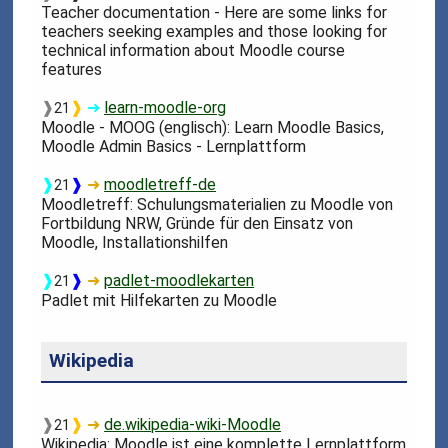
Teacher documentation - Here are some links for
teachers seeking examples and those looking for
technical information about Moodle course
features
❱
❱
➜
learn-moodle-org
21
Moodle - MOOG (englisch): Learn Moodle Basics,
Moodle Admin Basics - Lernplattform
❱
❱
➜
moodletreff-de
21
Moodletreff: Schulungsmaterialien zu Moodle von
Fortbildung NRW, Gründe für den Einsatz von
Moodle, Installationshilfen
❱
❱
➜
padlet-moodlekarten
21
Padlet mit Hilfekarten zu Moodle
Wikipedia
❱
❱
➜
de.wikipedia-wiki-Moodle
21
Wikipedia: Moodle ist eine komplette Lernplattform