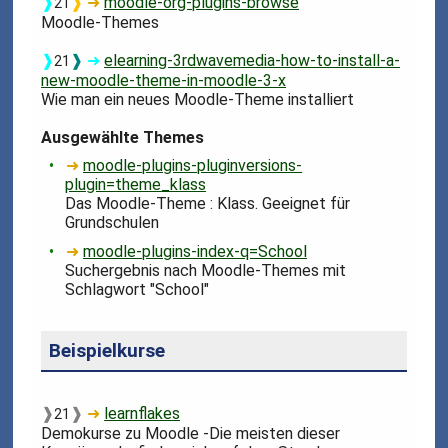
❱
❱
➜
moodle-org-plugins-browse
21
Moodle-Themes
❱
❱
➜
elearning-3rdwavemedia-how-to-install-a-
21
new-moodle-theme-in-moodle-3-x
Wie man ein neues Moodle-Theme installiert
Ausgewählte Themes
➜
moodle-plugins-pluginversions-
plugin=theme_klass
Das Moodle-Theme : Klass. Geeignet für
Grundschulen
➜
moodle-plugins-index-q=School
Suchergebnis nach Moodle-Themes mit
Schlagwort "School"
Beispielkurse
❱
❱
➜
learnflakes
21
Demokurse zu Moodle -Die meisten dieser