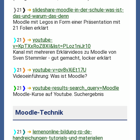
❱
❱
➜
slideshare-moodle-in-der-schule-was-ist-
21
das-und-warum-das-denn
Moodle mit Legos in Form einer Präsentation mit
21 Folien erklärt
❱
❱
➜
youtube-
21
v=KpTXxRoZBXI&list=PLoz1niJr10
Kanal mit mehreren Erklärvideos zu Moodle von
Sven Stemmler - gut gemacht, locker erklärt
❱
❱
➜
youtube-v=qv8vXiEt17U
21
Videoeinführung: Was ist Moodle?
❱
❱
➜
youtube-results-search_query=Moodle
21
Moodle-Kurse auf Youtube. Suchergebnis
Moodle-Technik
❱
❱
➜
lernenonline-bildung-rp-de-
21
handreichungen-tutorials-und-materialien