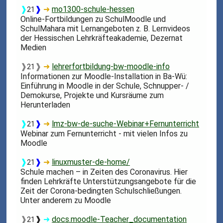
❱
❱
➜
mo1300-schule-hessen
21
Online-Fortbildungen zu SchulMoodle und
SchulMahara mit Lernangeboten z. B. Lernvideos
der Hessischen Lehrkräfteakademie, Dezernat
Medien
❱
❱
➜
lehrerfortbildung-bw-moodle-info
21
Informationen zur Moodle-Installation in Ba-Wü:
Einführung in Moodle in der Schule, Schnupper- /
Demokurse, Projekte und Kursräume zum
Herunterladen
❱
❱
➜
lmz-bw-de-suche-Webinar+Fernunterricht
21
Webinar zum Fernunterricht - mit vielen Infos zu
Moodle
❱
❱
➜
linuxmuster-de-home/
21
Schule machen – in Zeiten des Coronavirus. Hier
finden Lehrkräfte Unterstützungsangebote für die
Zeit der Corona-bedingten Schulschließungen.
Unter anderem zu Moodle
❱
❱
➜
docs.moodle-Teacher_documentation
21