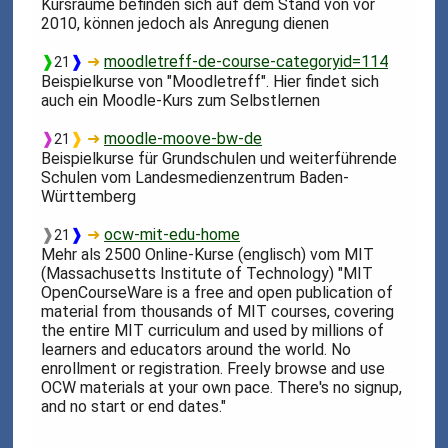
Kursräume befinden sich auf dem Stand von vor
2010, können jedoch als Anregung dienen
❱
❱
➜
moodletreff-de-course-categoryid=114
21
Beispielkurse von "Moodletreff". Hier findet sich
auch ein Moodle-Kurs zum Selbstlernen
❱
❱
➜
moodle-moove-bw-de
21
Beispielkurse für Grundschulen und weiterführende
Schulen vom Landesmedienzentrum Baden-
Württemberg
❱
❱
➜
ocw-mit-edu-home
21
Mehr als 2500 Online-Kurse (englisch) vom MIT
(Massachusetts Institute of Technology) "MIT
OpenCourseWare is a free and open publication of
material from thousands of MIT courses, covering
the entire MIT curriculum and used by millions of
learners and educators around the world. No
enrollment or registration. Freely browse and use
OCW materials at your own pace. There's no signup,
and no start or end dates."