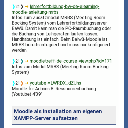
❱
❱
➜
lehrerfortbildung-bw-de-elearning-
21
moodle-anleitung-mrbs
Infos zum Zusatzmodul MRBS (Meeting Room
Bocking System) vom Lehrerfortbildungsserver
BaWü. Damit kann man die PC-Raumbuchung oder
die Buchung von Leihgeräten laufen lassen.
Handhabung ist einfach. Beim Belwü-Moodle ist
MRBS bereits integriert und muss nur konfiguriert
werden.
❱
❱
➜
moodletreff-de-course-view.php?id=171
21
Infos zum Modul MRBS (Meeting Room Bocking
System)
❱
❱
➜
youtube-=LWRDX_dZUhs
21
Moodle für Admins 8: Ressourcenbuchung
(Youtube) 4'39''
Moodle als Installation am eigenen
XAMPP-Server aufsetzen