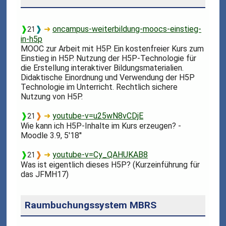
❱
❱
➜
oncampus-weiterbildung-moocs-einstieg-
21
in-h5p
MOOC zur Arbeit mit H5P. Ein kostenfreier Kurs zum
Einstieg in H5P. Nutzung der H5P-Technologie für
die Erstellung interaktiver Bildungsmaterialien.
Didaktische Einordnung und Verwendung der H5P
Technologie im Unterricht. Rechtlich sichere
Nutzung von H5P.
❱
❱
➜
youtube-v=u25wN8vCDjE
21
Wie kann ich H5P-Inhalte im Kurs erzeugen? -
Moodle 3.9, 5'18''
❱
❱
➜
youtube-v=Cy_QAHUKAB8
21
Was ist eigentlich dieses H5P? (Kurzeinführung für
das JFMH17)
Raumbuchungssystem MBRS